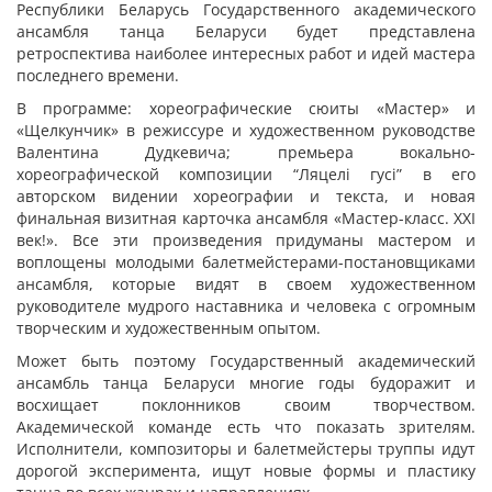
Республики Беларусь Государственного академического
ансамбля танца Беларуси будет представлена
ретроспектива наиболее интересных работ и идей мастера
последнего времени.
В программе: хореографические сюиты «Мастер» и
«Щелкунчик» в режиссуре и художественном руководстве
Валентина Дудкевича; премьера вокально-
хореографической композиции “Ляцелі гусі” в его
авторском видении хореографии и текста, и новая
финальная визитная карточка ансамбля «Мастер-класс. ХХI
век!». Все эти произведения придуманы мастером и
воплощены молодыми балетмейстерами-постановщиками
ансамбля, которые видят в своем художественном
руководителе мудрого наставника и человека с огромным
творческим и художественным опытом.
Может быть поэтому Государственный академический
ансамбль танца Беларуси многие годы будоражит и
восхищает поклонников своим творчеством.
Академической команде есть что показать зрителям.
Исполнители, композиторы и балетмейстеры труппы идут
дорогой эксперимента, ищут новые формы и пластику