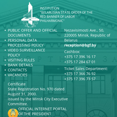
INSTITUTION
"BELARUSIAN STATE ORDER OF THE
RED BANNER OF LABOR
PHILHARMONIC"
PUBLIC OFFER AND OFFICIAL
Nezavisimosti Ave., 50,
DOCUMENTS
220005 Minsk, Republic of
PERSONAL DATA
Belarus
PROCESSING POLICY
reception@bgf.by
VIDEO SURVEILLANCE
Cashbox:
POLICY
+375 17 396 16 17
VISITING RULES
+375 17 284 67 01
BANK DETAILS
Ticket Sales Department:
CONTACTS
+375 17 366 76 92
VACANCIES
+375 17 396 73 57
Certificate
State Registration No. 970 dated
August 31, 2000.
issued by the Minsk City Executive
Committee.
OFFICIAL INTERNET PORTAL
OF THE PRESIDENT