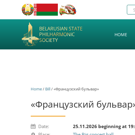
BELARUSIAN STATE
PHILHARMONIC
HOME
SOCIETY
Home
/
Bill
/ «Французский бульвар»
«Французский бульвар
Date:
25.11.2026 beginning at 19
Place:
The Big concert hall