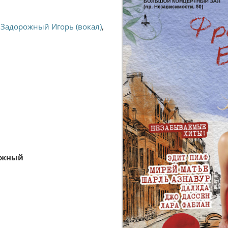
,
Задорожный Игорь (вокал)
,
ожный