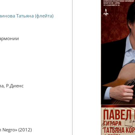
инова Татьяна (флейта)
лармонии
ла, Р.Диенс
 Negro» (2012)