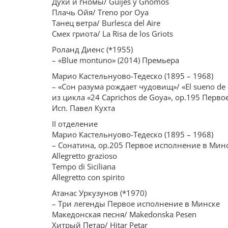
Духи и гномы/ Guijes y Gnomos
Плачь Ойя/ Treno por Oya
Танец ветра/ Burlesca del Aire
Смех гриота/ La Risa de los Griots
Роланд Диенс (*1955)
– «Blue montuno» (2014) Премьера
Марио Кастельнуово-Тедеско (1895 – 1968)
– «Сон разума рождает чудовищ»/ «El sueno de 
из цикла «24 Caprichos de Goya», ор.195 Перв
Исп. Павел Кухта
II отделение
Марио Кастельнуово-Тедеско (1895 – 1968)
– Сонатина, ор.205 Первое исполнение в Мин
Allegretto grazioso
Tempo di Siciliana
Allegretto con spirito
Атанас Уркузунов (*1970)
– Три легенды Первое исполнение в Минске
Македонская песня/ Makedonska Pesen
Хитрый Петар/ Hitar Petar