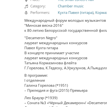
Category:
Chamber music
Performers:
Кухта Павел (гитара)
,
Кормаз
Международный форум молодых музыкантов
"Минская весна-2016"
к 80-летию Белорусской государственной фи
"Decameron Negro"
лауреат международных конкурсов
Павел Кухта гитара
В концерте принимает участие
лауреат международных конкурсов
Татьяна Кормазинова флейта
Г.Горелова, К.Тедеску, А.Уркузунов, А.Пьяццол
В программе:
I отделение
Галина Горелова (*1951)
– Прелюдия и фуга (2015) Премьера
Лео Брауэр (*1939)
– Соната №3 «Чёрный Декамерон»/ «Decameron