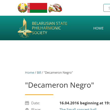
BELARUSIAN STATE
PHILHARMONIC
HOME
SOCIETY
Home
/
Bill
/ "Decameron Negro"
"Decameron Negro"
Date:
16.04.2016 beginning at 19
Place:
The Small concert hall