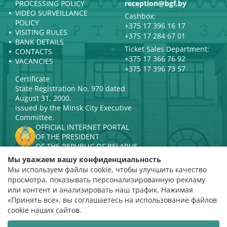
PROCESSING POLICY
reception@bgf.by
VIDEO SURVEILLANCE
Cashbox:
POLICY
+375 17 396 16 17
VISITING RULES
+375 17 284 67 01
BANK DETAILS
Ticket Sales Department:
CONTACTS
+375 17 366 76 92
VACANCIES
+375 17 396 73 57
Certificate
State Registration No. 970 dated
August 31, 2000.
issued by the Minsk City Executive
Committee.
OFFICIAL INTERNET PORTAL
OF THE PRESIDENT
OF THE REPUBLIC OF BELARUS
MINISTRY OF CULTURE OF THE
Мы уважаем вашу конфиденциальность
REPUBLIC OF BELARUS
Мы используем файлы cookie, чтобы улучшить качество
PORTAL
просмотра, показывать персонализированную рекламу
RATING ASSESSMENT
или контент и анализировать наш трафик. Нажимая
«Принять все», вы соглашаетесь на использование файлов
Rating 4.9
cookie наших сайтов.
based on 112 reviews