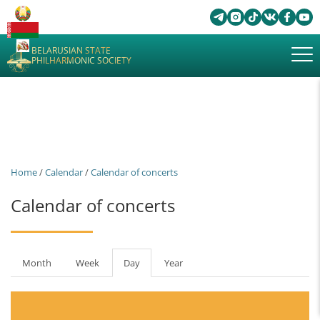
BELARUSIAN STATE
PHILHARMONIC SOCIETY
Home
/
Calendar
/
Calendar of concerts
Calendar of concerts
Primary
Month
Week
Day
(active
Year
tabs
tab)