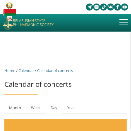
BELARUSIAN STATE
PHILHARMONIC SOCIETY
Home
/
Calendar
/
Calendar of concerts
Calendar of concerts
Primary
Month
Week
Day
(active
Year
tabs
tab)