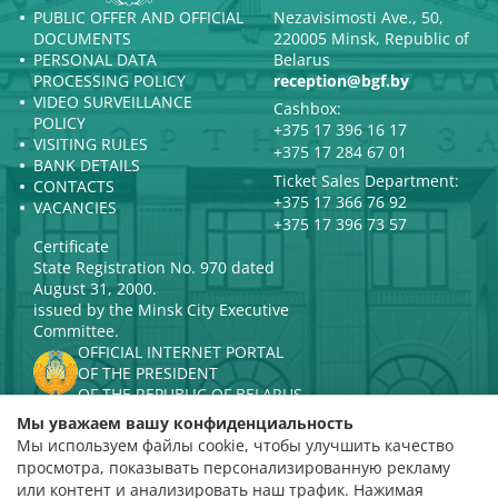
PUBLIC OFFER AND OFFICIAL
Nezavisimosti Ave., 50,
DOCUMENTS
220005 Minsk, Republic of
PERSONAL DATA
Belarus
PROCESSING POLICY
reception@bgf.by
VIDEO SURVEILLANCE
Cashbox:
POLICY
+375 17 396 16 17
VISITING RULES
+375 17 284 67 01
BANK DETAILS
Ticket Sales Department:
CONTACTS
+375 17 366 76 92
VACANCIES
+375 17 396 73 57
Certificate
State Registration No. 970 dated
August 31, 2000.
issued by the Minsk City Executive
Committee.
OFFICIAL INTERNET PORTAL
OF THE PRESIDENT
OF THE REPUBLIC OF BELARUS
MINISTRY OF CULTURE OF THE
Мы уважаем вашу конфиденциальность
REPUBLIC OF BELARUS
Мы используем файлы cookie, чтобы улучшить качество
PORTAL
просмотра, показывать персонализированную рекламу
RATING ASSESSMENT
или контент и анализировать наш трафик. Нажимая