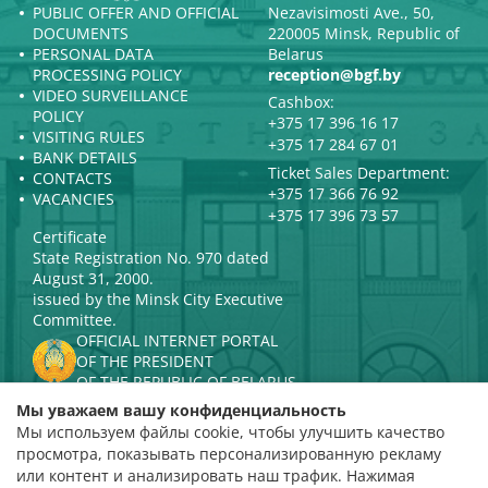
PUBLIC OFFER AND OFFICIAL
Nezavisimosti Ave., 50,
DOCUMENTS
220005 Minsk, Republic of
PERSONAL DATA
Belarus
PROCESSING POLICY
reception@bgf.by
VIDEO SURVEILLANCE
Cashbox:
POLICY
+375 17 396 16 17
VISITING RULES
+375 17 284 67 01
BANK DETAILS
Ticket Sales Department:
CONTACTS
+375 17 366 76 92
VACANCIES
+375 17 396 73 57
Certificate
State Registration No. 970 dated
August 31, 2000.
issued by the Minsk City Executive
Committee.
OFFICIAL INTERNET PORTAL
OF THE PRESIDENT
OF THE REPUBLIC OF BELARUS
MINISTRY OF CULTURE OF THE
Мы уважаем вашу конфиденциальность
REPUBLIC OF BELARUS
Мы используем файлы cookie, чтобы улучшить качество
PORTAL
просмотра, показывать персонализированную рекламу
RATING ASSESSMENT
или контент и анализировать наш трафик. Нажимая