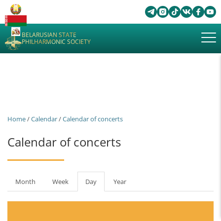
BELARUSIAN STATE
PHILHARMONIC SOCIETY
Home
/
Calendar
/
Calendar of concerts
Calendar of concerts
Primary
Month
Week
Day
(active
Year
tabs
tab)