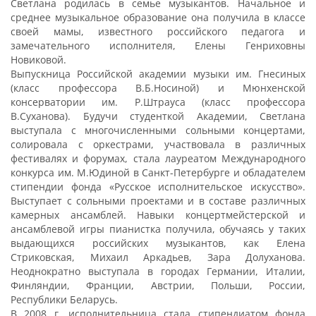
Светлана родилась в семье музыкантов. Начальное и
среднее музыкальное образование она получила в классе
своей мамы, известного российского педагога и
замечательного исполнителя, Елены Генриховны
Новиковой.
Выпускница Российской академии музыки им. Гнесиных
(класс профессора В.Б.Носиной) и Мюнхенской
консерватории им. Р.Штрауса (класс профессора
В.Суханова). Будучи студенткой Академии, Светлана
выступала с многочисленными сольными концертами,
солировала с оркестрами, участвовала в различных
фестивалях и форумах, стала лауреатом Международного
конкурса им. М.Юдиной в Санкт-Петербурге и обладателем
стипендии фонда «Русское исполнительское искусство».
Выступает с сольными проектами и в составе различных
камерных ансамблей. Навыки концертмейстерской и
ансамблевой игры пианистка получила, обучаясь у таких
выдающихся российских музыкантов, как Елена
Стриковская, Михаил Аркадьев, Зара Долуханова.
Неоднократно выступала в городах Германии, Италии,
Финляндии, Франции, Австрии, Польши, России,
Республики Беларусь.
В 2008 г. исполнительница стала стипендиатом фонда