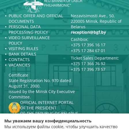
RED BANNER OF LABOR
PHILHARMONIC"
PUBLIC OFFER AND OFFICIAL
Nezavisimosti Ave., 50,
DOCUMENTS
220005 Minsk, Republic of
PERSONAL DATA
Belarus
PROCESSING POLICY
reception@bgf.by
VIDEO SURVEILLANCE
Cashbox:
POLICY
+375 17 396 16 17
VISITING RULES
+375 17 284 67 01
BANK DETAILS
Ticket Sales Department:
CONTACTS
+375 17 366 76 92
VACANCIES
+375 17 396 73 57
Certificate
State Registration No. 970 dated
August 31, 2000.
issued by the Minsk City Executive
Committee.
OFFICIAL INTERNET PORTAL
OF THE PRESIDENT
OF THE REPUBLIC OF BELARUS
MINISTRY OF CULTURE OF THE
Мы уважаем вашу конфиденциальность
REPUBLIC OF BELARUS
Мы используем файлы cookie, чтобы улучшить качество