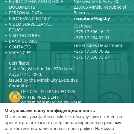
PUBLIC OFFER AND OFFICIAL
Nezavisimosti Ave., 50,
DOCUMENTS
220005 Minsk, Republic of
PERSONAL DATA
Belarus
PROCESSING POLICY
reception@bgf.by
VIDEO SURVEILLANCE
Cashbox:
POLICY
+375 17 396 16 17
VISITING RULES
+375 17 284 67 01
BANK DETAILS
Ticket Sales Department:
CONTACTS
+375 17 366 76 92
VACANCIES
+375 17 396 73 57
Certificate
State Registration No. 970 dated
August 31, 2000.
issued by the Minsk City Executive
Committee.
OFFICIAL INTERNET PORTAL
OF THE PRESIDENT
OF THE REPUBLIC OF BELARUS
MINISTRY OF CULTURE OF THE
Мы уважаем вашу конфиденциальность
REPUBLIC OF BELARUS
Мы используем файлы cookie, чтобы улучшить качество
PORTAL
просмотра, показывать персонализированную рекламу
RATING ASSESSMENT
или контент и анализировать наш трафик. Нажимая