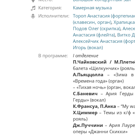
Категория:
Камерная музыка
Исполнители:
Тороп Анастасия (фортепиа
(клавесин, орган)
,
Храпицка
Подов Олег (скрипка)
,
Алесю
Анастасия (флейта)
,
Витко Д
Алексейчик Анастасия (фор
Игорь (вокал)
В программе:
І отделение
П.Чайковский / М.Плетн
балета «Щелкунчик» (рояль
А.Пьяццолла
– «Зима в Б
«Времена года» (орган)
– «Тихая ночь» (орган, вока
С.Баневич
– Ария Герды 
Герды» (вокал)
К.Франсуа, П.Анка
– “My wa
Х.Циммер
– Темы из к/ф «
рояль)
Дж.Пуччини
– Ария Лаурет
оперы «Джанни Скикки»