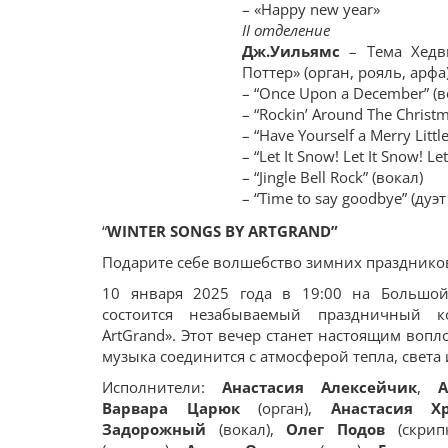
– «Happy new year»
ІІ отделение
Дж.Уи
льямс
– Тема Хедв
Поттер» (орган, рояль, арфа
– “Once Upon a December” (в
– “Rockin’ Around The Christm
– “Have Yourself a Merry Littl
– “Let It Snow! Let It Snow! Le
– “Jingle Bell Rock” (вокал)
– “Time to say goodbye” (дуэ
“
WINTER SONGS BY ARTGRAND”
Подарите себе волшебство зимних празднико
10 января 2025 года в 19:00 на Большой
состоится незабываемый праздничный к
ArtGrand». Этот вечер станет настоящим вопл
музыка соединится с атмосферой тепла, света 
Исполнители:
Анастасия Алексейчик
,
А
Варвара Царюк
(орган),
Анастасия Х
Задорожный
(вокал),
Олег Подов
(скрип