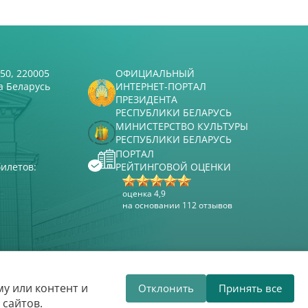
50, 220005
ОФИЦИАЛЬНЫЙ
а Беларусь
ИНТЕРНЕТ-ПОРТАЛ
ПРЕЗИДЕНТА
РЕСПУБЛИКИ БЕЛАРУСЬ
МИНИСТЕРСТВО КУЛЬТУРЫ
РЕСПУБЛИКИ БЕЛАРУСЬ
ПОРТАЛ
илетов:
РЕЙТИНГОВОЙ ОЦЕНКИ
оценка 4,9
на основании 112 отзывов
Разработка сайта
ВТОП3
у или контент и
Отклонить
Принять все
я приветствует вас!
Белорусская го
 сайтов.