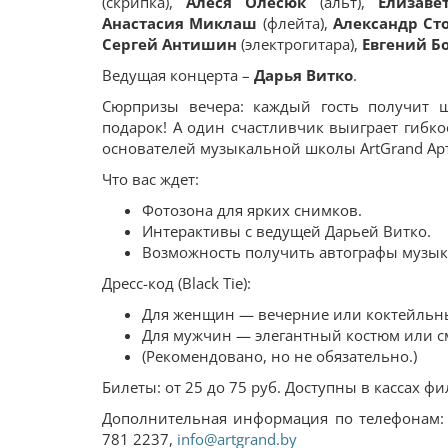
(скрипка),
Алеся Олесюк
(альт),
Елизаве
Анастасия Миклаш
(флейта),
Александр Ст
Сергей Антишин
(электрогитара),
Евгений Б
Ведущая концерта –
Дарья Витко
.
Сюрпризы вечера: каждый гость получит ш
подарок! А один счастливчик выиграет гибк
основателей музыкальной школы ArtGrand А
Что вас ждет:
Фотозона для ярких снимков.
Интерактивы с ведущей Дарьей Витко.
Возможность получить автографы музык
Дресс-код (Black Tie):
Для женщин — вечерние или коктейльны
Для мужчин — элегантный костюм или с
(Рекомендовано, но не обязательно.)
Билеты: от 25 до 75 руб. Доступны в кассах 
Дополнительная информация по телефонам: 
781 2237,
info@artgrand.by