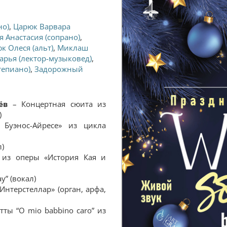
но)
,
Царюк Варвара
я Анастасия (сопрано)
,
к Олеся (альт)
,
Миклаш
арья (лектор-музыковед)
,
тепиано)
,
Задорожный
ёв
– Концертная сюита из
)
уэнос-Айресе» из цикла
л)
из оперы «История Кая и
y” (вокал)
Интерстеллар» (орган, арфа,
ты “O mio babbino caro” из