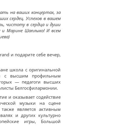
ать на ваших концертах, за
их сердец. Успехов в вашем
ть, чистоту в сердца и души
у и Марине Шаплыко! И всем
иева)
rand и подарите себе вечер,
ране школа с оригинальной
ми с высшим профильным
торых — педагоги высших
олисты Белгосфилармонии.
тие и оказывает содействие
ической музыки на сцене
 также является активным
ивалях и других культурно
опейские игры, Большой