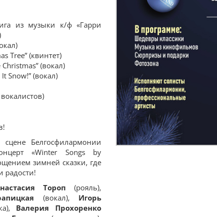
ига из музыки к/ф «Гарри
)
окал)
as Tree” (квинтет)
e Christmas” (вокал)
t It Snow!” (вокал)
т вокалистов)
в!
 сцене Белгосфилармонии
онцерт «Winter Songs by
ощением зимней сказки, где
и радости!
настасия Тороп
(рояль),
рапицкая
(вокал),
Игорь
ка),
Валерия Прохоренко