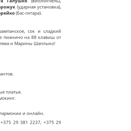
та Галушко
(виолончель),
орожук
(ударная установка),
орейко
(бас-гитара).
ампанское, сок и сладкий
ое пианино на 88 клавиш от
ртема и Марины Шаплыко!
антов.
е платья.
мокинг.
филармонии и онлайн.
+375 29 381 2237, +375 29