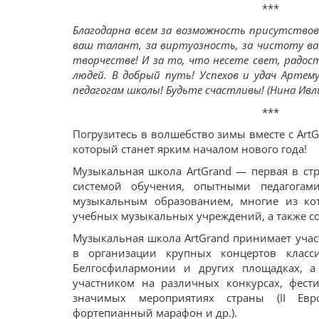
***
Благодарна всем за возможность присутствов
ваш талант, за виртуозность, за чистоту ваш
творчестве! И за то, что несете свет, радос
людей. В добрый путь! Успехов и удач Артем
педагогам школы! Будьте счастливы! (Нина Ивл
***
Погрузитесь в волшебство зимы вместе с ArtG
который станет ярким началом нового года!
Музыкальная школа ArtGrand — первая в ст
системой обучения, опытными педагога
музыкальным образованием, многие из ко
учебных музыкальных учреждений, а также с
Музыкальная школа ArtGrand принимает учас
в организации крупных концертов класс
Белгосфилармонии и других площадках, а
участником на различных конкурсах, фест
значимых мероприятиях страны (II Евр
фортепианный марафон и др.).