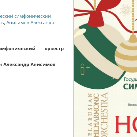
ческий симфонический
сь
,
Анисимов Александр
имфонический оркестр
си
Александр Анисимов