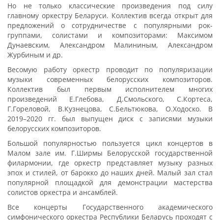
Но не только классические произведения под силу
главному оркестру Беларуси. Коллектив всегда открыт для
предложений о сотрудничестве с популярными рок-
группами, солистами и композиторами: Максимом
Дунаевским, Александром Малининым, Александром
Журбиным и др.
Весомую работу оркестр проводит по популяризации
музыки современных белорусских композиторов.
Коллектив был первым исполнителем многих
произведений Е.Глебова, Д.Смольского, С.Кортеса,
Г.Гореловой, В.Кузнецова, С.Бельтюкова, О.Ходоско. В
2019–2020 гг. был выпущен диск с записями музыки
белорусских композиторов.
Большой популярностью пользуется цикл концертов в
Малом зале им. Г.Ширмы Белорусской государственной
филармонии, где оркестр представляет музыку разных
эпох и стилей, от барокко до наших дней. Малый зал стал
популярной площадкой для демонстрации мастерства
солистов оркестра и ансамблей.
Все концерты Государственного академического
симфонического оркестра Республики Беларусь проходят с