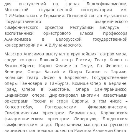
для выступлений на сценах Белгосфилармонии,
Московской государственной консерватории им.
П.И.Чайковского и Германии. Основной состав музыкантов
Государственного академического
симфонического оркестра Республики Беларусь –
воспитанники оркестрового класса профессора
А.Анисимова в Белорусской государственной
консерватории им. А.В.Луначарского.
Маэстро Анисимов выступал в крупнейших театрах мира,
среди которых Большой театр России, Театр Колон в
Буэнос-Айресе, Карло Феличе в Генуе, Ла Фениче в
Венеции, Опера Бастий и Опера Гарнье в Париже,
Большой театр Лисео в Барселоне, Государственные
оперы Ганновера и Гамбурга, Комише-Опер в Берлине,
Гранд Опера в Хьюстоне, Опера Сан-Франциско,
Сиднейская опера. Дирижировал многими известными
оркестрами России и стран Европы, в том числе –
Консертгебау, Роттердамским филармоническим,
Симфоническим оркестром Бирмингема, Королевским
филармоническим оркестром Ливерпуля, Лондонским
симфоническим и др. Признанием мастерства русского
дирижёра стал подарок оркестра Римской Академии Санта-