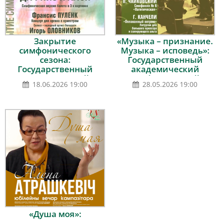
Закрытие
«Музыка – признание.
симфонического
Музыка – исповедь»:
сезона:
Государственный
Государственный
академический
академический
симфонический
18.06.2026 19:00
28.05.2026 19:00
симфонический
оркестр Республики
оркестр Республики
Беларусь, дирижёр –
Беларусь, дирижёр –
Александр Анисимов,
Александр Анисимов
солистка – Олеся
Алесюк (альт)
«Душа моя»: