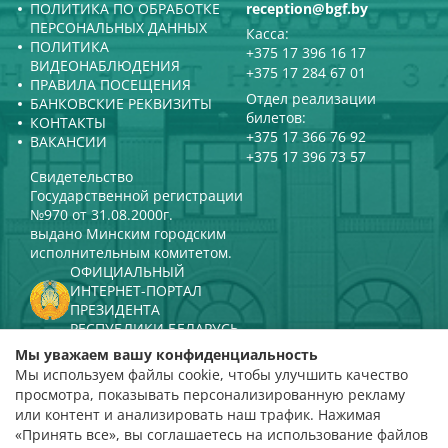
ПОЛИТИКА ПО ОБРАБОТКЕ
reception@bgf.by
ПЕРСОНАЛЬНЫХ ДАННЫХ
Касса:
ПОЛИТИКА
+375 17 396 16 17
ВИДЕОНАБЛЮДЕНИЯ
+375 17 284 67 01
ПРАВИЛА ПОСЕЩЕНИЯ
Отдел реализации
БАНКОВСКИЕ РЕКВИЗИТЫ
билетов:
КОНТАКТЫ
+375 17 366 76 92
ВАКАНСИИ
+375 17 396 73 57
Свидетельство
Государственной регистрации
№970 от 31.08.2000г.
выдано Минским городским
исполнительным комитетом.
ОФИЦИАЛЬНЫЙ
ИНТЕРНЕТ-ПОРТАЛ
ПРЕЗИДЕНТА
РЕСПУБЛИКИ БЕЛАРУСЬ
МИНИСТЕРСТВО КУЛЬТУРЫ
Мы уважаем вашу конфиденциальность
РЕСПУБЛИКИ БЕЛАРУСЬ
Мы используем файлы cookie, чтобы улучшить качество
ПОРТАЛ
просмотра, показывать персонализированную рекламу
РЕЙТИНГОВОЙ ОЦЕНКИ
или контент и анализировать наш трафик. Нажимая
«Принять все», вы соглашаетесь на использование файлов
оценка 4,9