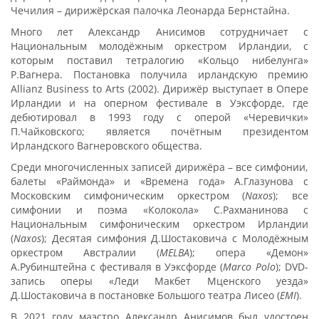
Чечилия – дирижёрская палочка Леонарда Бернстайна.
Много лет Александр Анисимов сотрудничает с
Национальным молодёжным оркестром Ирландии, с
которым поставил тетралогию «Кольцо нибелунга»
Р.Вагнера. Постановка получила ирландскую премию
Allianz Business to Arts (2002). Дирижёр выступает в Опере
Ирландии и на оперном фестивале в Уэксфорде, где
дебютировал в 1993 году с оперой «Черевички»
П.Чайковского; является почётным президентом
Ирландского Вагнеровского общества.
Среди многочисленных записей дирижёра – все симфонии,
балеты «Раймонда» и «Времена года» А.Глазунова с
Московским симфоническим оркестром (
Naxos
); все
симфонии и поэма «Колокола» С.Рахманинова с
Национальным симфоническим оркестром Ирландии
(
Naxos
); Десятая симфония Д.Шостаковича с Молодёжным
оркестром Австралии (
MELBA
); опера «Демон»
А.Рубинштейна с фестиваля в Уэксфорде (
Marco Polo
); DVD-
запись оперы «Леди Макбет Мценского уезда»
Д.Шостаковича в постановке Большого театра Лисео (
EMI
).
В 2021 году маэстро Александр Анисимов был удостоен