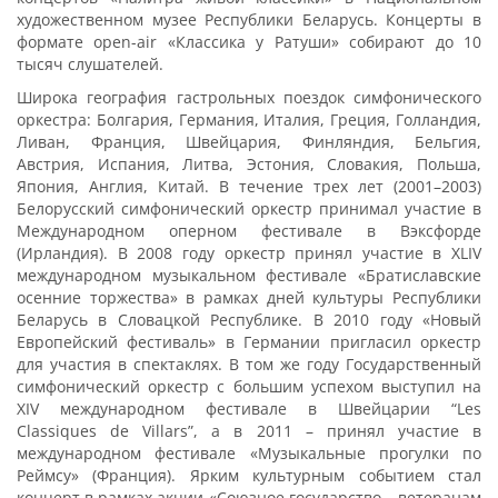
художественном музее Республики Беларусь. Концерты в
формате open-air «Классика у Ратуши» собирают до 10
тысяч слушателей.
Широка география гастрольных поездок симфонического
оркестра: Болгария, Германия, Италия, Греция, Голландия,
Ливан, Франция, Швейцария, Финляндия, Бельгия,
Австрия, Испания, Литва, Эстония, Словакия, Польша,
Япония, Англия, Китай. В течение трех лет (2001–2003)
Белорусский симфонический оркестр принимал участие в
Международном оперном фестивале в Вэксфорде
(Ирландия). В 2008 году оркестр принял участие в XLIV
международном музыкальном фестивале «Братиславские
осенние торжества» в рамках дней культуры Республики
Беларусь в Словацкой Республике. В 2010 году «Новый
Европейский фестиваль» в Германии пригласил оркестр
для участия в спектаклях. В том же году Государственный
симфонический оркестр с большим успехом выступил на
XIV международном фестивале в Швейцарии “Les
Classiques de Villars”, а в 2011 – принял участие в
международном фестивале «Музыкальные прогулки по
Реймсу» (Франция). Ярким культурным событием стал
концерт в рамках акции «Союзное государство – ветеранам