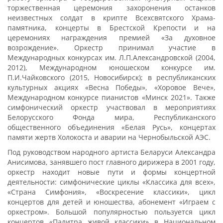
торжественная церемония захоронения останков
неизвестных солдат в крипте Всехсвятского Храма-
памятника, концерты в Брестской Крепости и на
церемониях награждения премией «За духовное
возрождение». Оркестр принимал участие в
Международных конкурсах им. Л.П.Александровской (2004,
2012), Международном юношеском конкурсе им.
П.И.Чайковского (2015, Новосибирск); в республиканских
культурных акциях «Весна Победы», «Хоровое Вече»,
Международном конкурсе пианистов «Минск 2021». Также
симфонический оркестр участвовал в мероприятиях
Белорусского Фонда мира, Республиканского
общественного объединения «Белая Русь», концертах
памяти жертв Холокоста и аварии на Чернобыльской АЭС.
Под руководством народного артиста Беларуси Александра
Анисимова, занявшего пост главного дирижера в 2001 году,
оркестр находит новые пути и формы концертной
деятельности: симфонические циклы «Классика для всех»,
«Страна Симфония», «Воскресение классики», цикл
концертов для детей и юношества, абонемент «Играем с
оркестром». Большой популярностью пользуется цикл
концертов «Палитра живой классики» в Национальном