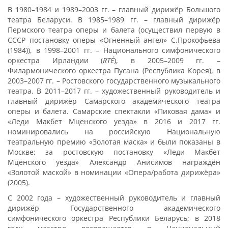
В 1980–1984 и 1989–2003 гг. – главный дирижёр Большого
театра Беларуси. В 1985–1989 гг. – главный дирижёр
Пермского театра оперы и балета (осуществил первую в
СССР постановку оперы «Огненный ангел» С.Прокофьева
(1984)), в 1998–2001 гг. – Национального симфонического
оркестра Ирландии (
RTÉ
), в 2005–2009 гг. –
Филармонического оркестра Пусана (Республика Корея), в
2003–2007 гг. – Ростовского государственного музыкального
театра. В 2011–2017 гг. – художественный руководитель и
главный дирижёр Самарского академического театра
оперы и балета. Самарские спектакли «Пиковая дама» и
«Леди Макбет Мценского уезда» в 2016 и 2017 гг.
номинировались на российскую Национальную
театральную премию «Золотая маска» и были показаны в
Москве; за ростовскую постановку «Леди Макбет
Мценского уезда» Александр Анисимов награждён
«Золотой маской» в номинации «Опера/работа дирижёра»
(2005).
С 2002 года – художественный руководитель и главный
дирижёр Государственного академического
симфонического оркестра Республики Беларусь; в 2018