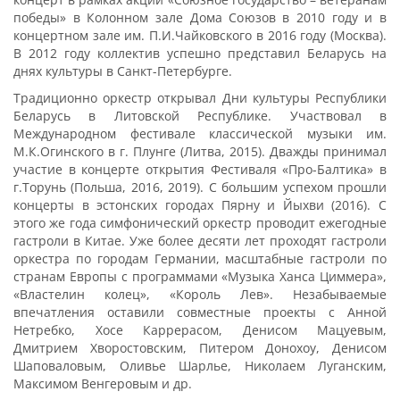
победы» в Колонном зале Дома Союзов в 2010 году и в
концертном зале им. П.И.Чайковского в 2016 году (Москва).
В 2012 году коллектив успешно представил Беларусь на
днях культуры в Санкт-Петербурге.
Традиционно оркестр открывал Дни культуры Республики
Беларусь в Литовской Республике. Участвовал в
Международном фестивале классической музыки им.
М.К.Огинского в г. Плунге (Литва, 2015). Дважды принимал
участие в концерте открытия Фестиваля «Про-Балтика» в
г.Торунь (Польша, 2016, 2019). С большим успехом прошли
концерты в эстонских городах Пярну и Йыхви (2016). С
этого же года симфонический оркестр проводит ежегодные
гастроли в Китае. Уже более десяти лет проходят гастроли
оркестра по городам Германии, масштабные гастроли по
странам Европы с программами «Музыка Ханса Циммера»,
«Властелин колец», «Король Лев». Незабываемые
впечатления оставили совместные проекты с Анной
Нетребко, Хосе Каррерасом, Денисом Мацуевым,
Дмитрием Хворостовским, Питером Донохоу, Денисом
Шаповаловым, Оливье Шарлье, Николаем Луганским,
Максимом Венгеровым и др.