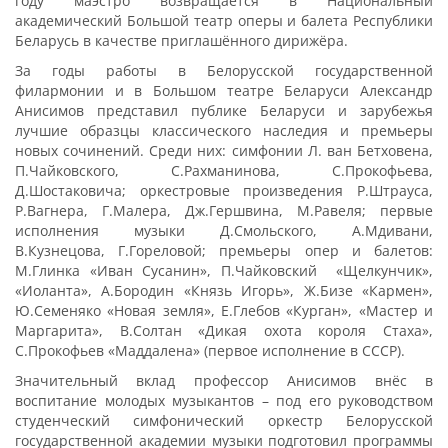
году маэстро возвращается в Национальный
академический Большой театр оперы и балета Республики
Беларусь в качестве приглашённого дирижёра.
За годы работы в Белорусской государственной
филармонии и в Большом театре Беларуси Александр
Анисимов представил публике Беларуси и зарубежья
лучшие образцы классического наследия и премьеры
новых сочинений. Среди них: симфонии Л. ван Бетховена,
П.Чайковского, С.Рахманинова, С.Прокофьева,
Д.Шостаковича; оркестровые произведения Р.Штрауса,
Р.Вагнера, Г.Малера, Дж.Гершвина, М.Равеля; первые
исполнения музыки Д.Смольского, А.Мдивани,
В.Кузнецова, Г.Гореловой; премьеры опер и балетов:
М.Глинка «Иван Сусанин», П.Чайковский «Щелкунчик»,
«Иоланта», А.Бородин «Князь Игорь», Ж.Бизе «Кармен»,
Ю.Семеняко «Новая земля», Е.Глебов «Курган», «Мастер и
Маргарита», В.Солтан «Дикая охота короля Стаха»,
С.Прокофьев «Маддалена» (первое исполнение в СССР).
Значительный вклад профессор Анисимов внёс в
воспитание молодых музыкантов – под его руководством
студенческий симфонический оркестр Белорусской
государственной академии музыки подготовил программы