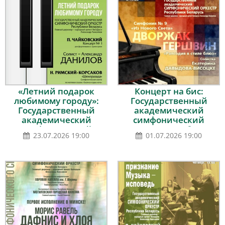
«Летний подарок
Концерт на бис:
любимому городу»:
Государственный
Государственный
академический
академический
симфонический
симфонический
оркестр Республики
23.07.2026 19:00
01.07.2026 19:00
оркестр Республики
Беларусь, дирижёр –
Беларусь, дирижёр –
Александр Анисимов
Александр Анисимов,
солист – Александр
Данилов (фортепиано)