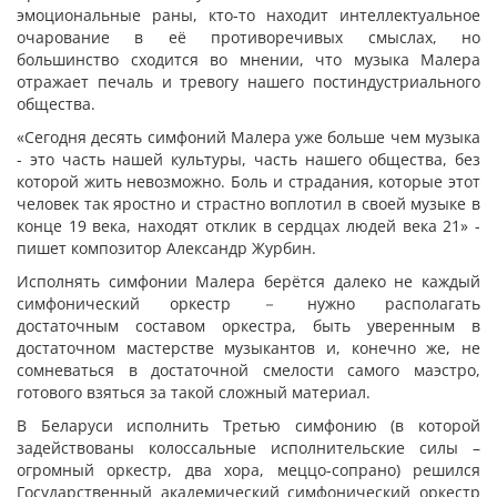
эмоциональные раны, кто-то находит интеллектуальное
очарование в её противоречивых смыслах, но
большинство сходится во мнении, что музыка Малера
отражает печаль и тревогу нашего постиндустриального
общества.
«Сегодня десять симфоний Малера уже больше чем музыка
- это часть нашей культуры, часть нашего общества, без
которой жить невозможно. Боль и страдания, которые этот
человек так яростно и страстно воплотил в своей музыке в
конце 19 века, находят отклик в сердцах людей века 21» -
пишет композитор Александр Журбин.
Исполнять симфонии Малера берётся далеко не каждый
симфонический оркестр － нужно располагать
достаточным составом оркестра, быть уверенным в
достаточном мастерстве музыкантов и, конечно же, не
сомневаться в достаточной смелости самого маэстро,
готового взяться за такой сложный материал.
В Беларуси исполнить Третью симфонию (в которой
задействованы колоссальные исполнительские силы –
огромный оркестр, два хора, меццо-сопрано) решился
Государственный академический симфонический оркестр