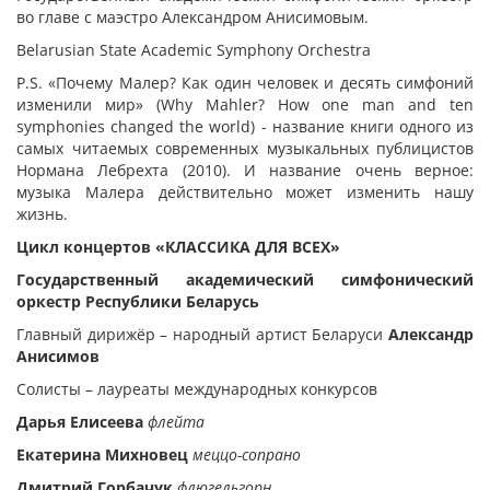
во главе с маэстро Александром Анисимовым.
Belarusian State Academic Symphony Orchestra
P.S. «Почему Малер? Как один человек и десять симфоний
изменили мир» (Why Mahler? How one man and ten
symphonies changed the world) - название книги одного из
самых читаемых современных музыкальных публицистов
Нормана Лебрехта (2010). И название очень верное:
музыка Малера действительно может изменить нашу
жизнь.
Цикл концертов «КЛАССИКА ДЛЯ ВСЕХ»
Государственный академический симфонический
оркестр Республики Беларусь
Главный дирижёр – народный артист Беларуси
Александр
Анисимов
Солисты – лауреаты международных конкурсов
Дарья Елисеева
флейта
Екатерина Михновец
меццо-сопрано
Дмитрий Горбачук
флюгельгорн