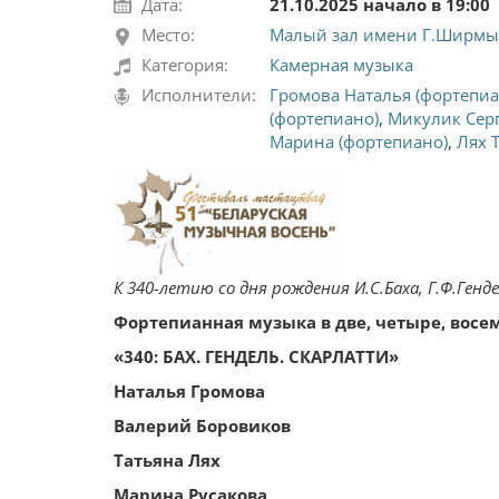
Дата:
21.10.2025 начало в 19:00
Место:
Малый зал имени Г.Ширмы
Категория:
Камерная музыка
Исполнители:
Громова Наталья (фортепиа
(фортепиано)
,
Микулик Серг
Марина (фортепиано)
,
Лях 
К 340-летию со дня рождения И.С.Баха, Г.Ф.Ген
Фортепианная музыка в две, четыре, восе
«340: БАХ. ГЕНДЕЛЬ. СКАРЛАТТИ»
Наталья Громова
Валерий Боровиков
Татьяна Лях
Марина Русакова