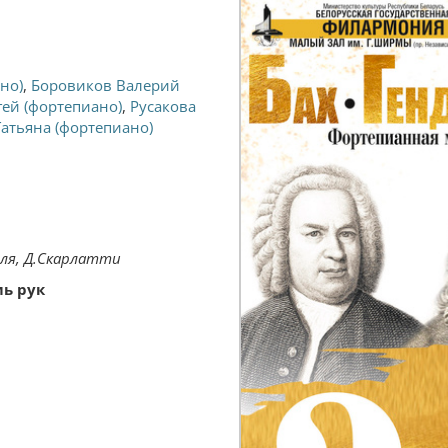
но)
,
Боровиков Валерий
ей (фортепиано)
,
Русакова
Татьяна (фортепиано)
деля, Д.Скарлатти
мь рук