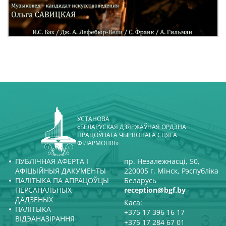
УСТАНОВА
«БЕЛАРУСКАЯ ДЗЯРЖАЎНАЯ ОРДЭНА
ПРАЦОЎНАГА ЧЫРВОНАГА СЦЯГА
ФІЛАРМОНІЯ»
ПУБЛІЧНАЯ АФЕРТА І
пр. Незалежнасці, 50,
АФІЦЫЙНЫЯ ДАКУМЕНТЫ
220005 г. Мінск, Рэспубліка
ПАЛІТЫКА ПА АПРАЦОЎЦЫ
Беларусь
ПЕРСАНАЛЬНЫХ
reception@bgf.by
ДАДЗЕНЫХ
Каса:
ПАЛІТЫКА
+375 17 396 16 17
ВІДЭАНАЗІРАННЯ
+375 17 284 67 01