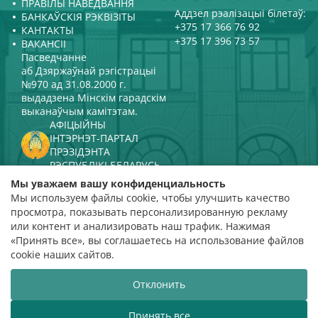
ПРАВІЛЫ НАВЕДВАННЯ
Аддзел рэалізацыі білетаў:
БАНКАЎСКІЯ РЭКВІЗІТЫ
+375 17 366 76 92
КАНТАКТЫ
+375 17 396 73 57
ВАКАНСІІ
Пасведчанне
аб Дзяржаўнай рэгістрацыі
№970 ад 31.08.2000 г.
выдадзена Мінскім гарадскім
выканаўчым камітэтам.
АФІЦЫЙНЫ
ІНТЭРНЭТ-ПАРТАЛ
ПРЭЗІДЭНТА
РЭСПУБЛІКІ БЕЛАРУСЬ
МІНІСТЭРСТВА КУЛЬТУРЫ
Мы уважаем вашу конфиденциальность
РЭСПУБЛІКІ БЕЛАРУСЬ
Мы используем файлы cookie, чтобы улучшить качество
ПАРТАЛ
просмотра, показывать персонализированную рекламу
РЭЙТЫНГАВАЙ АЦЭНКІ
или контент и анализировать наш трафик. Нажимая
«Принять все», вы соглашаетесь на использование файлов
адзнака 4,9
cookie наших сайтов.
на падставе 112 водгукаў
Отклонить
Распрацоўка сайта
ВТОП3
Принять все