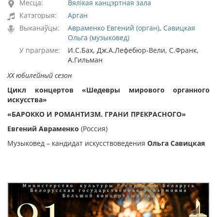
Месца:
Вялікая канцэртная зала
Катэгорыя:
Арган
Выканаўцы:
Авраменко Евгений (орган)
,
Савицкая
Ольга (музыковед)
У праграме:
И.С.Бах, Дж.А.Лефебюр-Вели, С.Франк,
А.Гильман
ХХ юбилейный сезон
Цикл концертов «Шедевры мирового органного
искусства»
«БАРОККО И РОМАНТИЗМ. ГРАНИ ПРЕКРАСНОГО»
Евгений Авраменко
(Россия)
Музыковед – кандидат искусствоведения
Ольга Савицкая