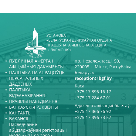
УСТАНОВА
«БЕЛАРУСКАЯ ДЗЯРЖАЎНАЯ ОРДЭНА
ПРАЦОЎНАГА ЧЫРВОНАГА СЦЯГА
ФІЛАРМОНІЯ»
ПУБЛІЧНАЯ АФЕРТА І
пр. Незалежнасці, 50,
АФІЦЫЙНЫЯ ДАКУМЕНТЫ
220005 г. Мінск, Рэспубліка
ПАЛІТЫКА ПА АПРАЦОЎЦЫ
Беларусь
ПЕРСАНАЛЬНЫХ
reception@bgf.by
ДАДЗЕНЫХ
Каса:
ПАЛІТЫКА
+375 17 396 16 17
ВІДЭАНАЗІРАННЯ
+375 17 284 67 01
ПРАВІЛЫ НАВЕДВАННЯ
Аддзел рэалізацыі білетаў:
БАНКАЎСКІЯ РЭКВІЗІТЫ
+375 17 366 76 92
КАНТАКТЫ
+375 17 396 73 57
ВАКАНСІІ
Пасведчанне
аб Дзяржаўнай рэгістрацыі
№970 ад 31.08.2000 г.