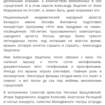
денежными знаками, а количеством влюблённых в неё
слушателей. И в этом смысле Александр Зацепин от Энио
Морриконе не отстаёт, а, может быть, даже опережает его.
Национальный академический народный оркестр
Беларуси имени Иосифа Жиновича подготовил
концертную программу «Этот мир придуман не нами»,
посвящённую 100-летию прославленного композитора,
народного артиста России, автора более трёхсот
легендарных песен, над которыми не властно время,
музыки, которую хочется слушать и слушать,– Александра
Зацепина.
Имя Александра Зацепина тесно связано с кино. Он
написал музыку к почти сотне кинофильмов,
документальных лент, телефильмов и мультфильмов.
Иногда его музыка играла ключевую, главную роль в
кинокартине. Некоторые фильмы сегодня мало кто знает и
помнит, а вот песни до сих пор любимы миллионами
слушателей.
В исполнении солистов оркестра Натальи Брацловской,
Игоря Задорожного, Андрея Колосова, Анастасии Рачицкой
и гостьи концерта, солистки Молодёжного театры эстрады