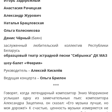
Игорь Задорожный
Анастасия Рачицкая
Александр Журович
Наталья Брацловская
Ольга Колесникова
Денис Чёрный
(баян)
заслуженный любительский коллектив Республики
Беларусь
образцовый театр эстрадной песни “Сябрынка” ДК МАЗ
ш
оу-балет «Феерия»
Руководитель –
Алексей Киселёв
Ведущая концерта –
Ольга Брилон
***
Говорят, когда легендарный композитор Энио Морриконе
услышал одну из замечательных пьес композитора
Александра Зацепина, он сказал: «Его музыка лучше, но
моя дороже!» К счастью, ценность музыки измеряется не