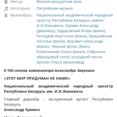
Месца:
Вялікая канцэртная зала
Катэгорыя:
Папулярная музыка
Выканаўцы:
Национальный академический народный
оркестр Республики Беларусь имени
И.И.Жиновича
,
Кремко Александр
(дирижёр)
,
Задорожный Игорь (вокал)
,
Рачицкая Анастасия (вокал)
,
Брацловская
Наталья (вокал)
,
Журович Александр
(вокал)
,
Чёрный Денис (баян)
,
Колесникова Ольга (вокал)
,
Сябрынка
,
образцовый театр эстрадной песни
,
Брилон Ольга (музыковед)
К 100-летию композитора Александра Зацепина
«ЭТОТ МИР ПРИДУМАН НЕ НАМИ»
Национальный академический народный оркестр
Республики Беларусь им. И.И.Жиновича
Главный дирижёр – заслуженный артист Республики
Беларусь
Александр Кремко