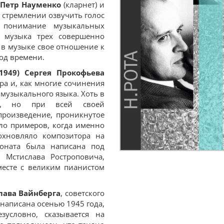
Петр Науменко
(кларнет) и
 стремлении озвучить голос
 понимание музыкальных
а музыка трех совершенно
 в музыке свое отношение к
од времени.
1949) Сергея Прокофьева
ра и, как многие сочинения
и музыкального языка. Хоть в
ло, но при всей своей
произведение, проникнутое
ло примеров, когда именно
охновляло композитора на
соната была написана под
а Мстислава Ростроповича,
месте с великим пианистом
лава Вайнберга
, советского
написана осенью 1945 года,
зусловно, сказывается на