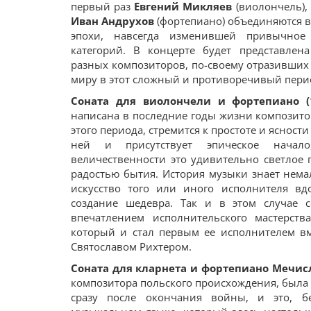
первый раз
Евгений Микляев
(виолончель),
Иван Андрухов
(фортепиано) объединяются в
эпохи, навсегда изменившей привычное
категорий. В концерте будет представлен
разных композиторов, по-своему отразивших
миру в этот сложный и противоречивый пери
Соната для виолончели и фортепиано (
написана в последние годы жизни композито
этого периода, стремится к простоте и ясност
ней и присутствует эпическое нача
величественности это удивительно светлое 
радостью бытия. История музыки знает нема
искусство того или иного исполнителя вд
создание шедевра. Так и в этом случае 
впечатлением исполнительского мастерств
который и стал первым ее исполнителем в
Святославом Рихтером.
Соната для кларнета и фортепиано Мечис
композитора польского происхождения, была 
сразу после окончания войны, и это, бе