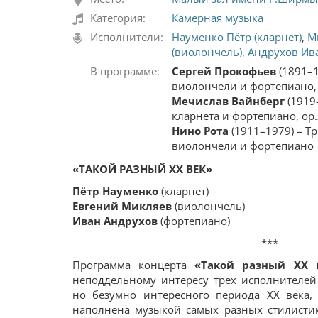
Категория:
Камерная музыка
Исполнители:
Науменко Пётр (кларнет)
,
М
(виолончель)
,
Андрухов Ив
В программе:
Сергей Прокофьев
(1891–
виолончели и фортепиано,
Мечислав Вайнберг
(1919
кларнета и фортепиано, ор
Нино Рота
(1911–1979) – Тр
виолончели и фортепиано
«ТАКОЙ РАЗНЫЙ ХХ ВЕК»
Пётр Науменко
(кларнет)
Евгений Микляев
(виолончель)
Иван Андрухов
(фортепиано)
***
Программа концерта
«Такой разный XX 
неподдельному интересу трех исполнителей 
но безумно интересного периода XX века,
наполнена музыкой самых разных стилисти