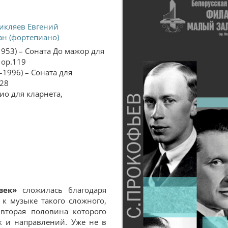
икляев Евгений
ан (фортепиано)
1953) – Соната До мажор для
 ор.119
–1996) – Соната для
.28
ио для кларнета,
век»
сложилась благодаря
к музыке такого сложного,
 вторая половина которого
к и направлений. Уже не в