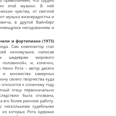
о прямолинеен, что трудно
гии этой музыки. В ней
еские чувства, от светлой
ент музыка жизнерадостна и
вича, в другой Вайнберг
меняющуюся негодованием и
чели и фортепиано (1973)
ода. Сам композитор стал
оей киномузыке, написав
им шедеврам мирового
с половиной», и, конечно,
о Нино Рота – автор десяти
й и множества камерных
ону своего творчества куда
 относится к сложному году
стный отец» первоначально
ледствии была отозвана,
 его более раннюю работу.
 с несколькими судебными
х из которых Рота одержал