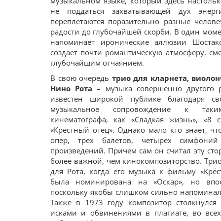
музыкальном языке, который здесь настольк
не поддаться захватывающей дух энер
переплетаются поразительно разные человеч
радости до глубочайшей скорби. В один мом
напоминает иронические аллюзии Шостако
создает почти романтическую атмосферу, с
глубочайшим отчаянием.
В свою очередь
трио для кларнета, виолон
Нино Рота
– музыка совершенно другого р
известен широкой публике благодаря св
музыкальное сопровождение к так
кинематографа, как «Сладкая жизнь», «8 
«Крестный отец». Однако мало кто знает, чт
опер, трех балетов, четырех симфони
произведений. Причем сам он считал эту стор
более важной, чем кинокомпозиторство. Трио
для Рота, когда его музыка к фильму «Крё
была номинирована на «Оскар», но впос
поскольку якобы слишком сильно напоминала
Также в 1973 году композитор столкнулся
исками и обвинениями в плагиате, во все