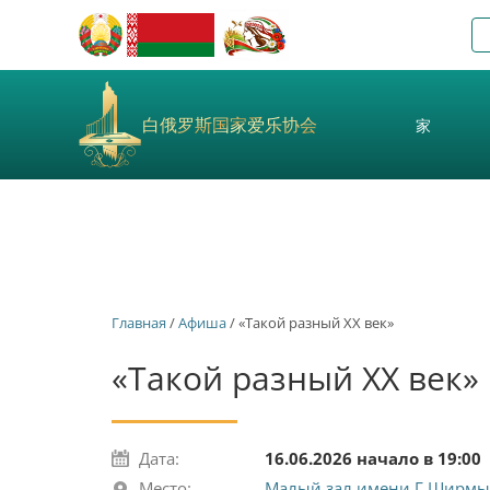
白俄罗斯国家爱乐协会
家
Главная
/
Афиша
/ «Такой разный ХХ век»
«Такой разный ХХ век»
Дата:
16.06.2026 начало в 19:00
Место:
Малый зал имени Г.Ширмы