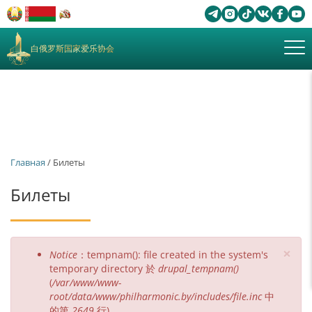
白俄罗斯国家爱乐协会
Главная
/ Билеты
Билеты
×
錯
Notice
：tempnam(): file created in the system's
誤
temporary directory 於
drupal_tempnam()
(
/var/www/www-
訊
root/data/www/philharmonic.by/includes/file.inc
中
息
的第
2649
行)。