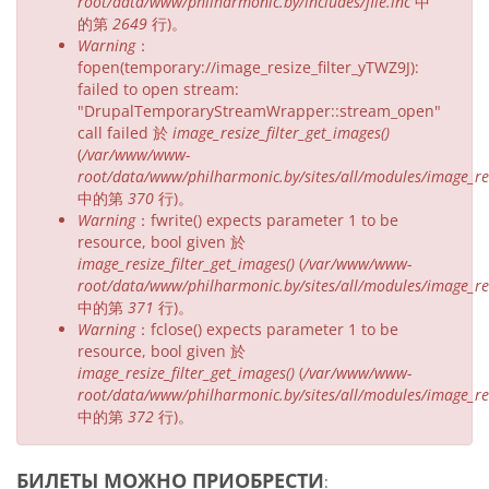
root/data/www/philharmonic.by/includes/file.inc
中
的第
2649
行)。
Warning
：
fopen(temporary://image_resize_filter_yTWZ9J):
failed to open stream:
"DrupalTemporaryStreamWrapper::stream_open"
call failed 於
image_resize_filter_get_images()
(
/var/www/www-
root/data/www/philharmonic.by/sites/all/modules/image_resi
中的第
370
行)。
Warning
：fwrite() expects parameter 1 to be
resource, bool given 於
image_resize_filter_get_images()
(
/var/www/www-
root/data/www/philharmonic.by/sites/all/modules/image_resi
中的第
371
行)。
Warning
：fclose() expects parameter 1 to be
resource, bool given 於
image_resize_filter_get_images()
(
/var/www/www-
root/data/www/philharmonic.by/sites/all/modules/image_resi
中的第
372
行)。
БИЛЕТЫ МОЖНО ПРИОБРЕСТИ
: