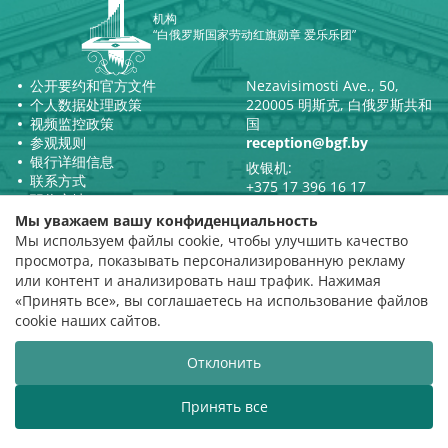
机构
“白俄罗斯国家劳动红旗勋章 爱乐乐团”
公开要约和官方文件
Nezavisimosti Ave., 50,
个人数据处理政策
220005 明斯克, 白俄罗斯共和
视频监控政策
国
参观规则
reception@bgf.by
银行详细信息
收银机:
联系方式
+375 17 396 16 17
职位空缺
+375 17 284 67 01
Мы уважаем вашу конфиденциальность
票务销售部：
Мы используем файлы cookie, чтобы улучшить качество
+375 17 366 76 92 电话/传真
просмотра, показывать персонализированную рекламу
+375 17 396 73 57
или контент и анализировать наш трафик. Нажимая
证书
«Принять все», вы соглашаетесь на использование файлов
国家登记号970，日期为2000年8月
cookie наших сайтов.
31日。
由明斯克市执行委员会颁发。
Отклонить
白俄罗斯共和国总统官方互联网
门户网站
Принять все
门户网站
白俄罗斯共和国文化部
白俄罗斯国家爱乐乐团欢迎您的到来！
白俄
评级评估