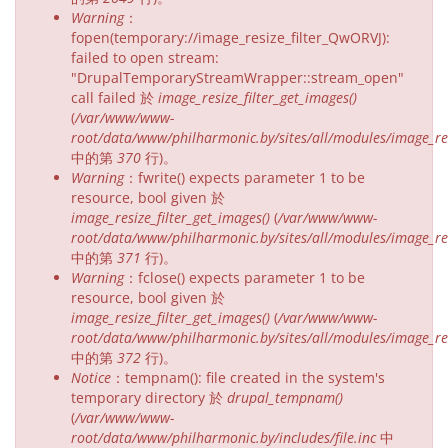
Warning
：
fopen(temporary://image_resize_filter_QwORVJ):
failed to open stream:
"DrupalTemporaryStreamWrapper::stream_open"
call failed 於
image_resize_filter_get_images()
(
/var/www/www-
root/data/www/philharmonic.by/sites/all/modules/image_resi
中的第
370
行)。
Warning
：fwrite() expects parameter 1 to be
resource, bool given 於
image_resize_filter_get_images()
(
/var/www/www-
root/data/www/philharmonic.by/sites/all/modules/image_resi
中的第
371
行)。
Warning
：fclose() expects parameter 1 to be
resource, bool given 於
image_resize_filter_get_images()
(
/var/www/www-
root/data/www/philharmonic.by/sites/all/modules/image_resi
中的第
372
行)。
Notice
：tempnam(): file created in the system's
temporary directory 於
drupal_tempnam()
(
/var/www/www-
root/data/www/philharmonic.by/includes/file.inc
中