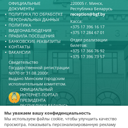
ОФИЦИАЛЬНЫЕ
220005 г. Минск,
ДОКУМЕНТЫ
Республика Беларусь
ПОЛИТИКА ПО ОБРАБОТКЕ
reception@bgf.by
ПЕРСОНАЛЬНЫХ ДАННЫХ
Касса:
ПОЛИТИКА
+375 17 396 16 17
ВИДЕОНАБЛЮДЕНИЯ
+375 17 284 67 01
ПРАВИЛА ПОСЕЩЕНИЯ
Отдел реализации
БАНКОВСКИЕ РЕКВИЗИТЫ
билетов:
КОНТАКТЫ
+375 17 366 76 92
ВАКАНСИИ
+375 17 396 73 57
Свидетельство
Государственной регистрации
№970 от 31.08.2000г.
выдано Минским городским
исполнительным комитетом.
ОФИЦИАЛЬНЫЙ
ИНТЕРНЕТ-ПОРТАЛ
ПРЕЗИДЕНТА
РЕСПУБЛИКИ БЕЛАРУСЬ
МИНИСТЕРСТВО КУЛЬТУРЫ
Мы уважаем вашу конфиденциальность
РЕСПУБЛИКИ БЕЛАРУСЬ
Мы используем файлы cookie, чтобы улучшить качество
ПОРТАЛ
просмотра, показывать персонализированную рекламу