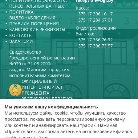
ПОЛИТИКА ПО ОБРАБОТКЕ
reception@bgf.by
ПЕРСОНАЛЬНЫХ ДАННЫХ
Касса:
ПОЛИТИКА
+375 17 396 16 17
ВИДЕОНАБЛЮДЕНИЯ
+375 17 284 67 01
ПРАВИЛА ПОСЕЩЕНИЯ
Отдел реализации
БАНКОВСКИЕ РЕКВИЗИТЫ
билетов:
КОНТАКТЫ
+375 17 366 76 92
ВАКАНСИИ
+375 17 396 73 57
Свидетельство
Государственной регистрации
№970 от 31.08.2000г.
выдано Минским городским
исполнительным комитетом.
ОФИЦИАЛЬНЫЙ
ИНТЕРНЕТ-ПОРТАЛ
ПРЕЗИДЕНТА
РЕСПУБЛИКИ БЕЛАРУСЬ
МИНИСТЕРСТВО КУЛЬТУРЫ
Мы уважаем вашу конфиденциальность
РЕСПУБЛИКИ БЕЛАРУСЬ
Мы используем файлы cookie, чтобы улучшить качество
ПОРТАЛ
просмотра, показывать персонализированную рекламу
РЕЙТИНГОВОЙ ОЦЕНКИ
или контент и анализировать наш трафик. Нажимая
«Принять все», вы соглашаетесь на использование файлов
оценка 4,9
cookie наших сайтов.