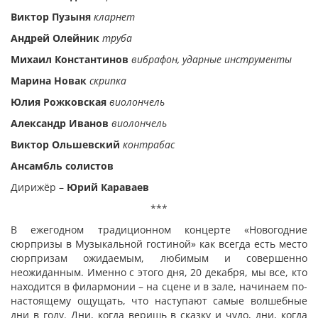
Виктор Пузыня
кларнет
Андрей Олейник
труба
Михаил Константинов
вибрафон, ударные инструменты
Марина Новак
скрипка
Юлия Рожковская
виолончель
Александр Иванов
виолончель
Виктор Ольшевский
контрабас
Ансамбль солистов
Дирижёр –
Юрий Караваев
***
В ежегодном традиционном концерте «Новогодние
сюрпризы в Музыкальной гостиной» как всегда есть место
сюрпризам ожидаемым, любимым и совершенно
неожиданным. Именно с этого дня, 20 декабря, мы все, кто
находится в филармонии – на сцене и в зале, начинаем по-
настоящему ощущать, что наступают самые волшебные
дни в году. Дни, когда веришь в сказку и чудо, дни, когда