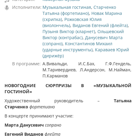
Исполнители:
Музыкальная гостиная
,
Старченко
Татьяна (фортепиано)
,
Новак Марина
(скрипка)
,
Рожковская Юлия
(виолончель)
,
Виданов Евгений (флейта)
,
Пузыня Виктор (кларнет)
,
Ольшевский
Виктор (контрабас)
,
Данусевич Марта
(сопрано)
,
Константинов Михаил
(ударные инструменты)
,
Караваев Юрий
(дирижёр)
В программе:
А.Вивальди, И.С.Бах, Г.Ф.Гендель,
М.Таривердиев, Л.Андерсон, М.Найман,
П.Карманов
НОВОГОДНИЕ СЮРПРИЗЫ В «МУЗЫКАЛЬНОЙ
ГОСТИНОЙ»
Художественный руководитель –
Татьяна
Старченко
фортепиано
В концерте принимают участие:
Марта Данусевич
сопрано
Евгений Виданов
флейта