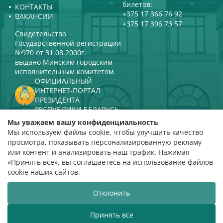
билетов:
КОНТАКТЫ
+375 17 366 76 92
ВАКАНСИИ
+375 17 396 73 57
Свидетельство
Государственной регистрации
№970 от 31.08.2000г.
выдано Минским городским
исполнительным комитетом.
ОФИЦИАЛЬНЫЙ
ИНТЕРНЕТ-ПОРТАЛ
ПРЕЗИДЕНТА
РЕСПУБЛИКИ БЕЛАРУСЬ
МИНИСТЕРСТВО КУЛЬТУРЫ
Мы уважаем вашу конфиденциальность
РЕСПУБЛИКИ БЕЛАРУСЬ
Мы используем файлы cookie, чтобы улучшить качество
ПОРТАЛ
просмотра, показывать персонализированную рекламу
РЕЙТИНГОВОЙ ОЦЕНКИ
или контент и анализировать наш трафик. Нажимая
«Принять все», вы соглашаетесь на использование файлов
оценка 4,9
cookie наших сайтов.
на основании 112 отзывов
Отклонить
Разработка сайта
ВТОП3
Принять все
елорусская государственная филармония приветствует в