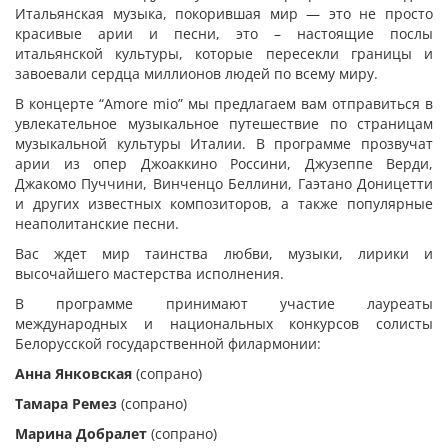
Итальянская музыка, покорившая мир — это не просто
красивые арии и песни, это – настоящие послы
итальянской культуры, которые пересекли границы и
завоевали сердца миллионов людей по всему миру.
В концерте “Amore mio”
мы предлагаем вам отправиться в
увлекательное музыкальное путешествие по страницам
музыкальной культуры Италии. В программе прозвучат
арии из опер Джоаккино Россини, Джузеппе Верди,
Джакомо Пуччини, Винченцо Беллини, Гаэтано Доницетти
и других известных композиторов, а также популярные
неаполитанские песни.
Вас ждет мир таинства любви, музыки, лирики и
высочайшего мастерства исполнения.
В программе принимают участие лауреаты
международных и национальных конкурсов солисты
Белорусской государственной филармонии:
Анна Янковская
(сопрано)
Тамара Ремез
(сопрано)
Марина Добралет
(сопрано)