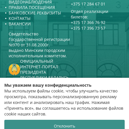
ВИДЕОНАБЛЮДЕНИЯ
+375 17 284 67 01
ПРАВИЛА ПОСЕЩЕНИЯ
Отдел реализации
БАНКОВСКИЕ РЕКВИЗИТЫ
билетов:
КОНТАКТЫ
+375 17 366 76 92
ВАКАНСИИ
+375 17 396 73 57
Свидетельство
Государственной регистрации
№970 от 31.08.2000г.
выдано Минским городским
исполнительным комитетом.
ОФИЦИАЛЬНЫЙ
ИНТЕРНЕТ-ПОРТАЛ
ПРЕЗИДЕНТА
РЕСПУБЛИКИ БЕЛАРУСЬ
МИНИСТЕРСТВО КУЛЬТУРЫ
Мы уважаем вашу конфиденциальность
РЕСПУБЛИКИ БЕЛАРУСЬ
Мы используем файлы cookie, чтобы улучшить качество
ПОРТАЛ
просмотра, показывать персонализированную рекламу
РЕЙТИНГОВОЙ ОЦЕНКИ
или контент и анализировать наш трафик. Нажимая
«Принять все», вы соглашаетесь на использование файлов
оценка 4,9
cookie наших сайтов.
на основании 112 отзывов
Отклонить