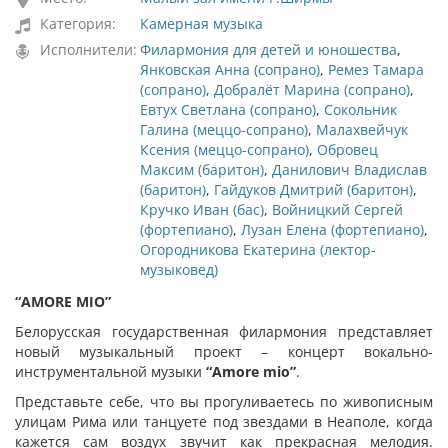
Категория:
Камерная музыка
Исполнители:
Филармония для детей и юношества
,
Янковская Анна (сопрано)
,
Ремез Тамара
(сопрано)
,
Добралёт Марина (сопрано)
,
Евтух Светлана (сопрано)
,
Сокольник
Галина (меццо-сопрано)
,
Малахвейчук
Ксения (меццо-сопрано)
,
Обровец
Максим (баритон)
,
Данилович Владислав
(баритон)
,
Гайдуков Дмитрий (баритон)
,
Кручко Иван (бас)
,
Войницкий Сергей
(фортепиано)
,
Лузан Елена (фортепиано)
,
Огородникова Екатерина (лектор-
музыковед)
“
AMORE
MIO
”
Белорусская государственная филармония представляет
новый музыкальный проект – концерт вокально-
инструментальной музыки
“
Amore
mio
”
.
Представьте себе, что вы прогуливаетесь по живописным
улицам Рима или танцуете под звездами в Неаполе, когда
кажется сам воздух звучит как прекрасная мелодия.