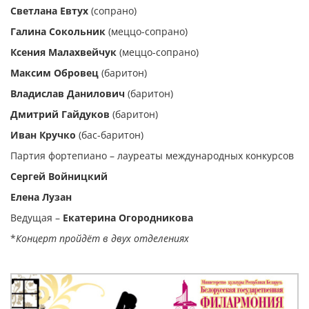
Светлана Евтух
(сопрано)
Галина Сокольник
(меццо-сопрано)
Ксения Малахвейчук
(меццо-сопрано)
Максим Обровец
(баритон)
Владислав Данилович
(баритон)
Дмитрий Гайдуков
(баритон)
Иван Кручко
(бас-баритон)
Партия фортепиано – лауреаты международных конкурсов
Сергей Войницкий
Елена Лузан
Ведущая –
Екатерина Огородникова
*
Концерт пройдёт в двух отделениях