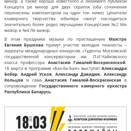
минор, а также хорошо известного и любимого публикой
Концерта ре минор для двух скрипок (оба сочинения
перенесены композитором на один тон ниже). Ценители
клавирного творчества юбиляра смогут насладиться
значительно более редко звучащими Концертами №2 Ми
мажор и №4 Ля мажор.
В этом празднике музыки по приглашению
Маэстро
Евгения Бушкова
примут участие молодые пианисты –
лауреаты международных конкурсов, студенты Московской
государственной консерватории им. П.И.Чайковского
класса профессора
Анастасии Гамалей-Воскресенской
.
18 марта в программе «Бах-ба-Бах!» выступят
Александра
Бобер
,
Андрей Усков
,
Александр Давидюк
,
Александр
Кольцов
и сама
Анастасия Гамалей-Воскресенская
в
сопровождении
Государственного камерного оркестра
Республики Беларусь
.