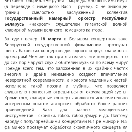
Бетховен говорил: «Не ручей – море должно быть имя ему!»
(в переводе с немецкого Bach – ручей). С не знающей
границ смелостью заслуженный коллектив
Государственный камерный оркестр Республики
Беларусь
«накроет» слушателей гигантской волной
клавирной музыки великого немецкого кантора.
За один вечер
18 марта
в Большом концертном зале
Белорусской государственной филармонии прозвучат
шесть баховских концертов для одного и двух клавиров с
оркестром! Чем же так притягательны эти концерты, что
до сих пор чаруют слух любителей музыки по всему миру?
Прежде всего тем, что заложенная в их крайних частях
энергия и драйв неизменно создают впечатление
невероятной современности, а красота медленных частей
исполнена такой поэзии и глубины, что позволяет
слушателю полностью отрешиться от окружающей суеты.
Кроме того, клавирные концерты являются исключительно
интересным опытом авторских обработок более ранних
произведений Баха для разных мелодических
инструментов – скрипки, гобоя, гобоя д’амур и др. Поэтому
наряду с популярнейшими Концертами №1 ре минор и №5
фа минор прозвучат обработки скрипичного концерта ля