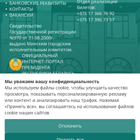
Отдел реализации
БАНКОВСКИЕ РЕКВИЗИТЫ
билетов:
КОНТАКТЫ
+375 17 366 76 92
ВАКАНСИИ
+375 17 396 73 57
Свидетельство
Государственной регистрации
№970 от 31.08.2000г.
выдано Минским городским
исполнительным комитетом.
ОФИЦИАЛЬНЫЙ
ИНТЕРНЕТ-ПОРТАЛ
ПРЕЗИДЕНТА
РЕСПУБЛИКИ БЕЛАРУСЬ
МИНИСТЕРСТВО КУЛЬТУРЫ
Мы уважаем вашу конфиденциальность
РЕСПУБЛИКИ БЕЛАРУСЬ
Мы используем файлы cookie, чтобы улучшить качество
ПОРТАЛ
просмотра, показывать персонализированную рекламу
РЕЙТИНГОВОЙ ОЦЕНКИ
или контент и анализировать наш трафик. Нажимая
«Принять все», вы соглашаетесь на использование файлов
оценка 4,9
cookie наших сайтов.
на основании 112 отзывов
Отклонить
Разработка сайта
ВТОП3
Принять все