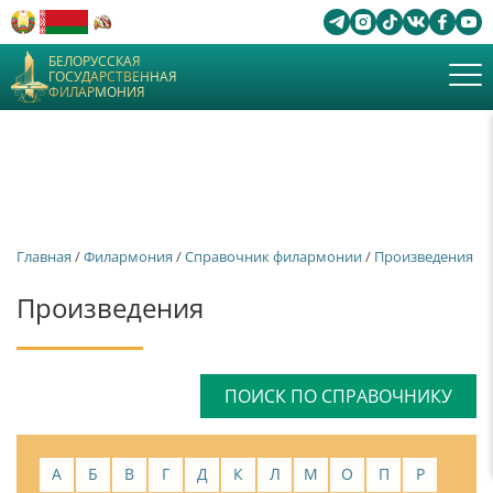
БЕЛОРУССКАЯ
ГОСУДАРСТВЕННАЯ
ФИЛАРМОНИЯ
Главная
/
Филармония
/
Справочник филармонии
/
Произведения
Произведения
ПОИСК ПО СПРАВОЧНИКУ
А
Б
В
Г
Д
К
Л
М
О
П
Р