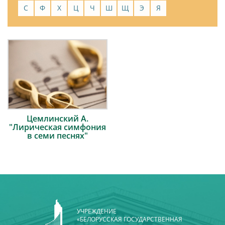
С
Ф
Х
Ц
Ч
Ш
Щ
Э
Я
Цемлинский А.
"Лирическая симфония
в семи песнях"
УЧРЕЖДЕНИЕ
«БЕЛОРУССКАЯ ГОСУДАРСТВЕННАЯ