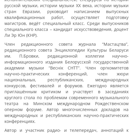
русской музыки, истории музыки ХХ века, истории музыки
стран Евразии, руководит написанием выпускных
квалификационных работ, осуществляет подготовку
магистров, ведёт специальный класс. Среди выпускников
специального класса – кандидат искусствоведения, доцент
Ли Эр Юн (КНР).
Член редакционного совета журнала “Мастацтва”,
редакционного совета Энциклопедии Культуры Беларуси
им. П.Бровки, редакционной коллегии научно-
информационного издания Белорусской государственной
академии музыки “Веснік СНТТ”. Член оргкомитетов
научно-практических конференций, член жюри
национальных, республиканских, международных
конкурсов, фестивалей и форумов. Ежегодно является
приглашённым критиком и участвует в заседаниях
круглого стола по проблемам современного музыкального
театра на Минском международном Рождественском
оперном форуме. Автор многочисленных докладов на
международных и республиканских научно-практических
конференциях.
Автор и участник радио- и телепередач, аннотаций к