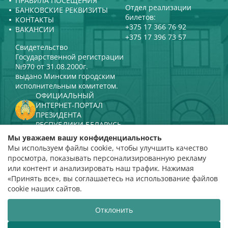
ПРАВИЛА ПОСЕЩЕНИЯ
Отдел реализации
БАНКОВСКИЕ РЕКВИЗИТЫ
билетов:
КОНТАКТЫ
+375 17 366 76 92
ВАКАНСИИ
+375 17 396 73 57
Свидетельство
Государственной регистрации
№970 от 31.08.2000г.
выдано Минским городским
исполнительным комитетом.
ОФИЦИАЛЬНЫЙ
ИНТЕРНЕТ-ПОРТАЛ
ПРЕЗИДЕНТА
РЕСПУБЛИКИ БЕЛАРУСЬ
МИНИСТЕРСТВО КУЛЬТУРЫ
Мы уважаем вашу конфиденциальность
РЕСПУБЛИКИ БЕЛАРУСЬ
Мы используем файлы cookie, чтобы улучшить качество
ПОРТАЛ
просмотра, показывать персонализированную рекламу
РЕЙТИНГОВОЙ ОЦЕНКИ
или контент и анализировать наш трафик. Нажимая
«Принять все», вы соглашаетесь на использование файлов
оценка 4,9
cookie наших сайтов.
на основании 112 отзывов
Отклонить
Разработка сайта
ВТОП3