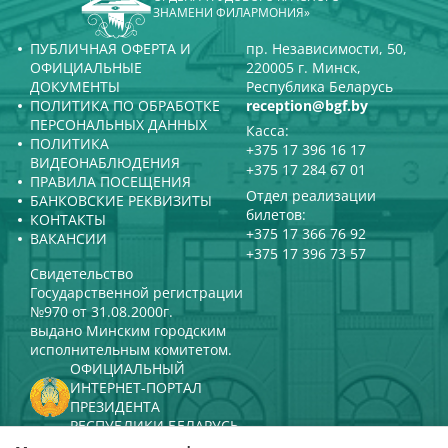
ЗНАМЕНИ ФИЛАРМОНИЯ»
ПУБЛИЧНАЯ ОФЕРТА И
пр. Независимости, 50,
ОФИЦИАЛЬНЫЕ
220005 г. Минск,
ДОКУМЕНТЫ
Республика Беларусь
ПОЛИТИКА ПО ОБРАБОТКЕ
reception@bgf.by
ПЕРСОНАЛЬНЫХ ДАННЫХ
Касса:
ПОЛИТИКА
+375 17 396 16 17
ВИДЕОНАБЛЮДЕНИЯ
+375 17 284 67 01
ПРАВИЛА ПОСЕЩЕНИЯ
Отдел реализации
БАНКОВСКИЕ РЕКВИЗИТЫ
билетов:
КОНТАКТЫ
+375 17 366 76 92
ВАКАНСИИ
+375 17 396 73 57
Свидетельство
Государственной регистрации
№970 от 31.08.2000г.
выдано Минским городским
исполнительным комитетом.
ОФИЦИАЛЬНЫЙ
ИНТЕРНЕТ-ПОРТАЛ
ПРЕЗИДЕНТА
РЕСПУБЛИКИ БЕЛАРУСЬ
МИНИСТЕРСТВО КУЛЬТУРЫ