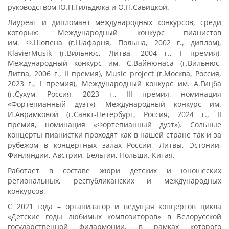
руководством Ю.Н.Гильдюка и О.П.Савицкой.
Лауреат и дипломант международных конкурсов, среди
которых: Международный конкурс пианистов
им. Ф.Шопена (г.Шафарня, Польша, 2002 г., диплом),
KlavierMusik (г.Вильнюс, Литва, 2004 г., I премия),
Международный конкурс им. С.Вайнюнаса (г.Вильнюс,
Литва, 2006 г., II премия), Music project (г.Москва, Россия,
2023 г., I премия), Международный конкурс им. А.Гицба
(г.Сухум, Россия, 2023 г., III премия, номинация
«Фортепианный дуэт»), Международный конкурс им.
И.Аврамковой (г.Санкт-Петербург, Россия, 2024 г., II
премия, номинация «Фортепианный дуэт»). Сольные
концерты пианистки проходят как в нашей стране так и за
рубежом в концертных залах России, Литвы, Эстонии,
Финляндии, Австрии, Бельгии, Польши, Китая.
Работает в составе жюри детских и юношеских
региональных, республиканских и международных
конкурсов.
С 2021 года – организатор и ведущая концертов цикла
«Детские годы любимых композиторов» в Белорусской
государственной филармонии, в рамках которого