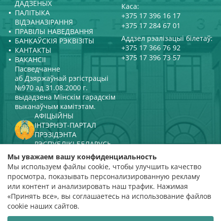
ДАДЗЕНЫХ
Каса:
ПАЛІТЫКА
+375 17 396 16 17
ВІДЭАНАЗІРАННЯ
+375 17 284 67 01
ПРАВІЛЫ НАВЕДВАННЯ
Аддзел рэалізацыі білетаў:
БАНКАЎСКІЯ РЭКВІЗІТЫ
+375 17 366 76 92
КАНТАКТЫ
+375 17 396 73 57
ВАКАНСІІ
Пасведчанне
аб Дзяржаўнай рэгістрацыі
№970 ад 31.08.2000 г.
выдадзена Мінскім гарадскім
выканаўчым камітэтам.
АФІЦЫЙНЫ
ІНТЭРНЭТ-ПАРТАЛ
ПРЭЗІДЭНТА
РЭСПУБЛІКІ БЕЛАРУСЬ
МІНІСТЭРСТВА КУЛЬТУРЫ
Мы уважаем вашу конфиденциальность
РЭСПУБЛІКІ БЕЛАРУСЬ
Мы используем файлы cookie, чтобы улучшить качество
ПАРТАЛ
просмотра, показывать персонализированную рекламу
РЭЙТЫНГАВАЙ АЦЭНКІ
или контент и анализировать наш трафик. Нажимая
«Принять все», вы соглашаетесь на использование файлов
адзнака 4,9
cookie наших сайтов.
на падставе 112 водгукаў