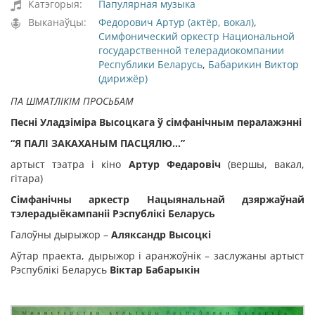
Катэгорыя:
Папулярная музыка
Выканаўцы:
Федорович Артур (актёр, вокал)
,
Симфонический оркестр Национальной
государственной телерадиокомпании
Республики Беларусь
,
Бабарикин Виктор
(дирижёр)
ПА ШМАТЛІКІМ ПРОСЬБАМ
Песні Уладзіміра Высоцкага ў сімфанічным пералажэнні
“Я ПАЛІ ЗАКАХАНЫМ ПАСЦЯЛЮ...
”
артыст тэатра і кіно
Артур Федаровіч
(вершы, вакал,
гітара)
Сімфанічны аркестр Нацыянальнай дзяржаўнай
тэлерадыёкампаніі Рэспублікі Беларусь
Галоўны дырыжор –
Аляксандр Высоцкі
Аўтар праекта, дырыжор і аранжоўнік – заслужаны артыст
Рэспублікі Беларусь
Віктар Бабарыкін