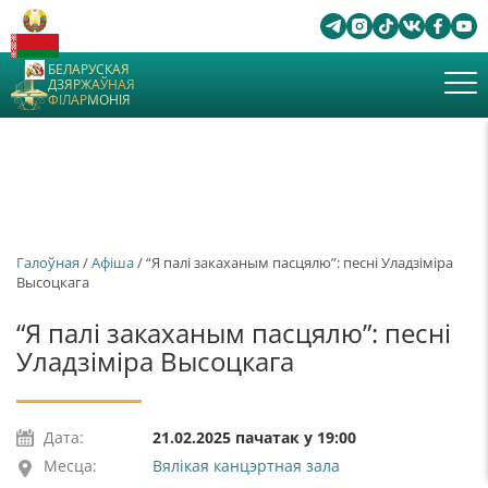
БЕЛАРУСКАЯ
ДЗЯРЖАЎНАЯ
ФІЛАРМОНІЯ
Галоўная
/
Афiша
/ “Я палі закаханым пасцялю”: песні Уладзіміра
Высоцкага
“Я палі закаханым пасцялю”: песні
Уладзіміра Высоцкага
Дата:
21.02.2025 пачатак у 19:00
Месца:
Вялікая канцэртная зала