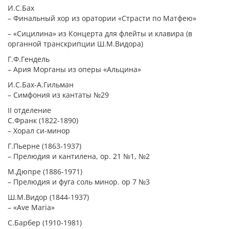
И.С.Бах
– Финальный хор из оратории «Страсти по Матфею»
– «Сицилина» из Концерта для флейты и клавира (в
органной транскрипции Ш.М.Видора)
Г.Ф.Гендель
– Ария Морганы из оперы «Альцина»
И.С.Бах-А.Гильман
– Симфония из кантаты №29
II отделение
С.Франк (1822-1890)
– Хорал си-минор
Г.Пьерне (1863-1937)
– Прелюдия и кантилена, op. 21 №1, №2
М.Дюпре (1886-1971)
– Прелюдия и фуга соль минор. op 7 №3
Ш.М.Видор (1844-1937)
– «Ave Maria»
С.Барбер (1910-1981)