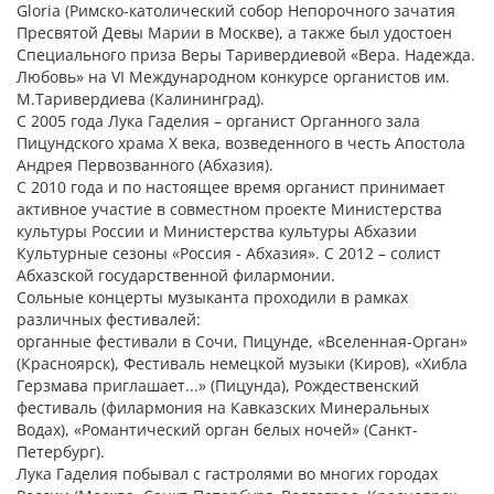
Gloria (Римско-католический собор Непорочного зачатия
Пресвятой Девы Марии в Москве), а также был удостоен
Специального приза Веры Таривердиевой «Вера. Надежда.
Любовь» на VI Международном конкурсе органистов им.
М.Таривердиева (Калининград).
С 2005 года Лука Гаделия – органист Органного зала
Пицундского храма Х века, возведенного в честь Апостола
Андрея Первозванного (Абхазия).
С 2010 года и по настоящее время органист принимает
активное участие в совместном проекте Министерства
культуры России и Министерства культуры Абхазии
Культурные сезоны «Россия - Абхазия». С 2012 – солист
Абхазской государственной филармонии.
Сольные концерты музыканта проходили в рамках
различных фестивалей:
органные фестивали в Сочи, Пицунде, «Вселенная-Орган»
(Красноярск), Фестиваль немецкой музыки (Киров), «Хибла
Герзмава приглашает...» (Пицунда), Рождественский
фестиваль (филармония на Кавказских Минеральных
Водах), «Романтический орган белых ночей» (Санкт-
Петербург).
Лука Гаделия побывал с гастролями во многих городах