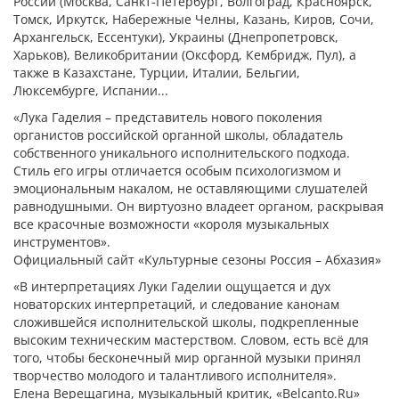
России (Москва, Санкт-Петербург, Волгоград, Красноярск,
Томск, Иркутск, Набережные Челны, Казань, Киров, Сочи,
Архангельск, Ессентуки), Украины (Днепропетровск,
Харьков), Великобритании (Оксфорд, Кембридж, Пул), а
также в Казахстане, Турции, Италии, Бельгии,
Люксембурге, Испании...
«Лука Гаделия – представитель нового поколения
органистов российской органной школы, обладатель
собственного уникального исполнительского подхода.
Стиль его игры отличается особым психологизмом и
эмоциональным накалом, не оставляющими слушателей
равнодушными. Он виртуозно владеет органом, раскрывая
все красочные возможности «короля музыкальных
инструментов».
Официальный сайт «Культурные сезоны Россия – Абхазия»
«В интерпретациях Луки Гаделии ощущается и дух
новаторских интерпретаций, и следование канонам
сложившейся исполнительской школы, подкрепленные
высоким техническим мастерством. Словом, есть всё для
того, чтобы бесконечный мир органной музыки принял
творчество молодого и талантливого исполнителя».
Елена Верещагина, музыкальный критик, «Belcanto.Ru»