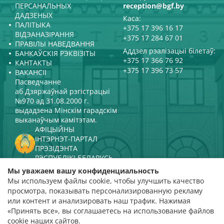
ПЕРСАНАЛЬНЫХ
reception@bgf.by
ДАДЗЕНЫХ
Каса:
ПАЛІТЫКА
+375 17 396 16 17
ВІДЭАНАЗІРАННЯ
+375 17 284 67 01
ПРАВІЛЫ НАВЕДВАННЯ
Аддзел рэалізацыі білетаў:
БАНКАЎСКІЯ РЭКВІЗІТЫ
+375 17 366 76 92
КАНТАКТЫ
+375 17 396 73 57
ВАКАНСІІ
Пасведчанне
аб Дзяржаўнай рэгістрацыі
№970 ад 31.08.2000 г.
выдадзена Мінскім гарадскім
выканаўчым камітэтам.
АФІЦЫЙНЫ
ІНТЭРНЭТ-ПАРТАЛ
ПРЭЗІДЭНТА
РЭСПУБЛІКІ БЕЛАРУСЬ
МІНІСТЭРСТВА КУЛЬТУРЫ
Мы уважаем вашу конфиденциальность
РЭСПУБЛІКІ БЕЛАРУСЬ
Мы используем файлы cookie, чтобы улучшить качество
ПАРТАЛ
просмотра, показывать персонализированную рекламу
РЭЙТЫНГАВАЙ АЦЭНКІ
или контент и анализировать наш трафик. Нажимая
«Принять все», вы соглашаетесь на использование файлов
адзнака 4,9
cookie наших сайтов.