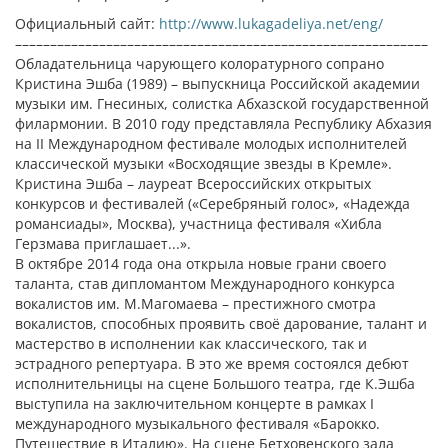
Официальный сайт:
http://www.lukagadeliya.net/eng/
–––––––––––––––––––––––––––––––––––––––––––––––––––––––––––
Обладательница чарующего колоратурного сопрано
Кристина Эшба (1989) – выпускница Российской академии
музыки им. Гнесиных, солистка Абхазской государственной
филармонии. В 2010 году представляла Республику Абхазия
на II Международном фестивале молодых исполнителей
классической музыки «Восходящие звезды в Кремле».
Кристина Эшба – лауреат Всероссийских открытых
конкурсов и фестивалей («Серебряный голос», «Надежда
романсиады», Москва), участница фестиваля «Хибла
Герзмава приглашает...».
В октябре 2014 года она открыла новые грани своего
таланта, став дипломантом Международного конкурса
вокалистов им. М.Магомаева – престижного смотра
вокалистов, способных проявить своё дарование, талант и
мастерство в исполнении как классического, так и
эстрадного репертуара. В это же время состоялся дебют
исполнительницы на сцене Большого театра, где К.Эшба
выступила на заключительном концерте в рамках I
международного музыкального фестиваля «Барокко.
Путешествие в Италию». На сцене Бетховенского зала