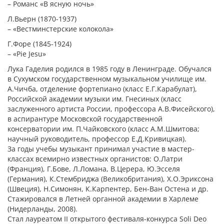
– Романс «В ясную ночь»
Л.Вьерн (1870-1937)
– «Вестминстерские колокола»
Г.Форе (1845-1924)
– «Pie Jesu»
Лука Гаделия родился в 1985 году в Ленинграде. Обучался
в Сухумском государственном музыкальном училище им.
А.Чичба, отделение фортепиано (класс Е.Г.Карабулат),
Российской академии музыки им. Гнесиных (класс
заслуженного артиста России, профессора А.В.Фисейского),
в аспирантуре Московской государственной
консерватории им. П.Чайковского (класс А.М.Шмитова;
научный руководитель, профессор Е.Д.Кривицкая).
За годы учебы музыкант принимал участие в мастер-
классах всемирно известных органистов: О.Латри
(Франция), Г.Бове, Л.Ломана, В.Церера, Ю.Эсселя
(Германия), К.Стембриджа (Великобритания), Х.О.Эриксона
(Швеция), Н.Симонян, К.Карпентер, Бен-Ван Остена и др.
Стажировался в Летней органной академии в Харлеме
(Нидерланды, 2008).
Стал лауреатом II открытого фестиваля-конкурса Soli Deo