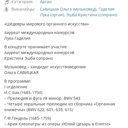
Катэгорыя:
Арган
Выканаўцы:
Савицкая Ольга (музыковед)
,
Гаделия
Лука (орган)
,
Эшба Кристина (сопрано)
«Шедевры мирового органного искусства»
лауреат международных конкурсов
Лука Гаделия
В концерте принимает участие
лауреат международных конкурсов
Кристина Эшба сопрано
Музыковед – кандидат искусствоведения
Ольга САВИЦКАЯ
В программе:
I отделение
И.С.Бах (1685-1750)
– Прелюдия и фуга ля минор, BWV 543
– Четыре хоральные прелюдии из сборника «Органная
книжечка» (BWV 622, 601, 639, 615)
Г.Ф.Гендель (1685-1759)
– Ария Клеопатры из оперы «Юлий Цезарь в Египте»