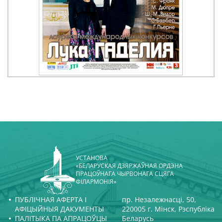
УСТАНОВА
«БЕЛАРУСКАЯ ДЗЯРЖАЎНАЯ ОРДЭНА
ПРАЦОЎНАГА ЧЫРВОНАГА СЦЯГА
ФІЛАРМОНІЯ»
ПУБЛІЧНАЯ АФЕРТА І
пр. Незалежнасці, 50,
АФІЦЫЙНЫЯ ДАКУМЕНТЫ
220005 г. Мінск, Рэспубліка
ПАЛІТЫКА ПА АПРАЦОЎЦЫ
Беларусь