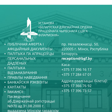
УСТАНОВА
«БЕЛАРУСКАЯ ДЗЯРЖАЎНАЯ ОРДЭНА
ПРАЦОЎНАГА ЧЫРВОНАГА СЦЯГА
ФІЛАРМОНІЯ»
ПУБЛІЧНАЯ АФЕРТА І
пр. Незалежнасці, 50,
АФІЦЫЙНЫЯ ДАКУМЕНТЫ
220005 г. Мінск, Рэспубліка
ПАЛІТЫКА ПА АПРАЦОЎЦЫ
Беларусь
ПЕРСАНАЛЬНЫХ
reception@bgf.by
ДАДЗЕНЫХ
Каса:
ПАЛІТЫКА
+375 17 396 16 17
ВІДЭАНАЗІРАННЯ
+375 17 284 67 01
ПРАВІЛЫ НАВЕДВАННЯ
Аддзел рэалізацыі білетаў:
БАНКАЎСКІЯ РЭКВІЗІТЫ
+375 17 366 76 92
КАНТАКТЫ
+375 17 396 73 57
ВАКАНСІІ
Пасведчанне
аб Дзяржаўнай рэгістрацыі
№970 ад 31.08.2000 г.
выдадзена Мінскім гарадскім