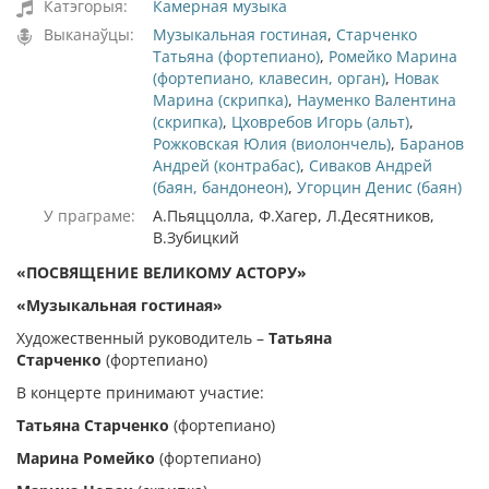
Катэгорыя:
Камерная музыка
Выканаўцы:
Музыкальная гостиная
,
Старченко
Татьяна (фортепиано)
,
Ромейко Марина
(фортепиано, клавесин, орган)
,
Новак
Марина (скрипка)
,
Науменко Валентина
(скрипка)
,
Цховребов Игорь (альт)
,
Рожковская Юлия (виолончель)
,
Баранов
Андрей (контрабас)
,
Сиваков Андрей
(баян, бандонеон)
,
Угорцин Денис (баян)
У праграме:
А.Пьяццолла, Ф.Хагер, Л.Десятников,
В.Зубицкий
«ПОСВЯЩЕНИЕ ВЕЛИКОМУ АСТОРУ»
«Музыкальная гостиная»
Художественный руководитель –
Татьяна
Старченко
(фортепиано)
В концерте принимают участие:
Татьяна Старченко
(фортепиано)
Марина Ромейко
(фортепиано)