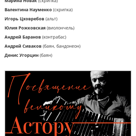
Марина Новак
(скрипка)
Валентина Науменко
(скрипка)
Игорь Цховребов
(альт)
Юлия Рожковская
(виолончель)
Андрей Баранов
(контрабас)
Андрей Сиваков
(баян, бандонеон)
Денис Угорцин
(баян)