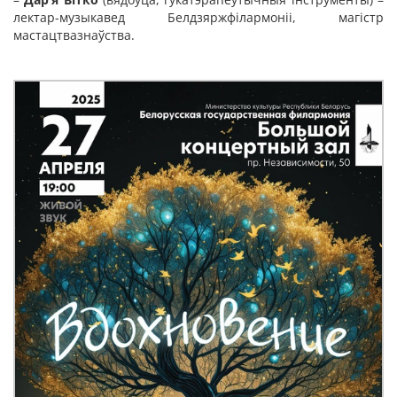
лектар-музыкавед Белдзяржфілармоніі, магістр
мастацтвазнаўства.