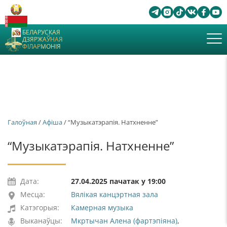
БЕЛАРУСКАЯ
ДЗЯРЖАЎНАЯ
ФІЛАРМОНІЯ
Галоўная
/
Афiша
/ “Музыкатэрапія. Натхненне”
“Музыкатэрапія. Натхненне”
Дата:
27.04.2025 пачатак у 19:00
Месца:
Вялікая канцэртная зала
Катэгорыя:
Камерная музыка
Выканаўцы:
Мкртычан Алена (фартэпіяна)
,