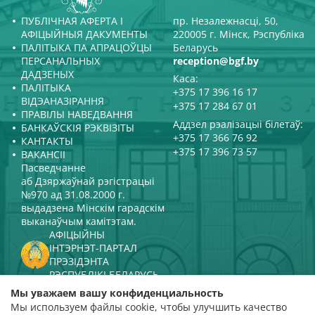
ПУБЛІЧНАЯ АФЕРТА І
пр. Незалежнасці, 50,
АФІЦЫЙНЫЯ ДАКУМЕНТЫ
220005 г. Мінск, Рэспубліка
ПАЛІТЫКА ПА АПРАЦОЎЦЫ
Беларусь
ПЕРСАНАЛЬНЫХ
reception@bgf.by
ДАДЗЕНЫХ
Каса:
ПАЛІТЫКА
+375 17 396 16 17
ВІДЭАНАЗІРАННЯ
+375 17 284 67 01
ПРАВІЛЫ НАВЕДВАННЯ
Аддзел рэалізацыі білетаў:
БАНКАЎСКІЯ РЭКВІЗІТЫ
+375 17 366 76 92
КАНТАКТЫ
+375 17 396 73 57
ВАКАНСІІ
Пасведчанне
аб Дзяржаўнай рэгістрацыі
№970 ад 31.08.2000 г.
выдадзена Мінскім гарадскім
выканаўчым камітэтам.
АФІЦЫЙНЫ
ІНТЭРНЭТ-ПАРТАЛ
ПРЭЗІДЭНТА
РЭСПУБЛІКІ БЕЛАРУСЬ
МІНІСТЭРСТВА КУЛЬТУРЫ
Мы уважаем вашу конфиденциальность
РЭСПУБЛІКІ БЕЛАРУСЬ
Мы используем файлы cookie, чтобы улучшить качество