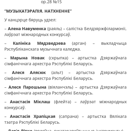
ор.28 №15
“
МУЗЫКАТЭРАПІЯ. НАТХНЕННЕ
”
У канцэрце бяруць удзел:
–
Алена Навуменка
(раяль) – салістка Белдзяржфілармоніі,
лаўрэат міжнародных конкурсаў.
–
Калініка Мядзведзева
(арган) – выкладчыца
Рэспубліканскага музычнага каледжа.
–
Марына Новак
(скрыпка) – артыстка Дзяржаўнага
сімфанічнага аркестра Рэспублікі Беларусь.
–
Алеся Алясюк
(альт) – артыстка Дзяржаўнага
сімфанічнага аркестра Рэспублікі Беларусь.
–
Алеся Парошына
(віяланчэль) – артыстка Дзяржаўнага
сімфанічнага аркестра Рэспублікі Беларусь.
–
Анастасія Міклаш
(флейта) – лаўрэат міжнародных
конкурсаў.
–
Анастасія Храпіцкая
(сапрана) – артыстка Вялікага
тэатра Рэспублікі Беларусь.
–
Дар
’
я Вітко
(вядоўца, гукатэрапеўтычныя інструменты) –