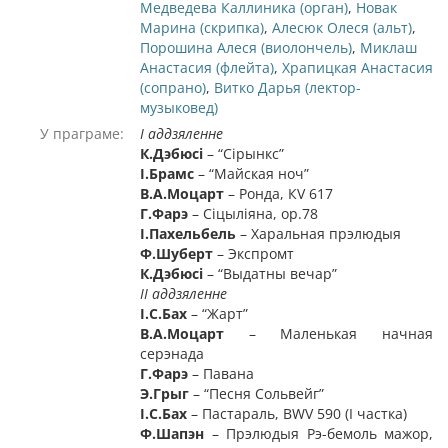
Медведева Каллиника (орган)
,
Новак
Марина (скрипка)
,
Алесюк Олеся (альт)
,
Порошина Алеся (виолончель)
,
Миклаш
Анастасия (флейта)
,
Храпицкая Анастасия
(сопрано)
,
Витко Дарья (лектор-
музыковед)
У праграме:
І аддзяленне
К.Дэбюсі
– “Сірынкс”
І.Брамс
– “Майская ноч”
В.А.Моцарт
– Ронда, КV 617
Г.Ф
а
рэ
– Сіцыліяна, ор.78
І.Пахельбель
– Харальная прэлюдыя
Ф.Шуберт
– Экспромт
К.Дэбюсі
– “Выдатны вечар”
ІІ аддзяленне
І.С.Бах
– “Жарт”
В.А.Моцарт
– Маленькая начная
серэнада
Г.Ф
а
рэ
– Павана
Э.Грыг
– “Песня Сольвейг”
І.С.Бах
– Пастараль, BWV 590 (І частка)
Ф.Шапэн
– Прэлюдыя Рэ-бемоль мажор,