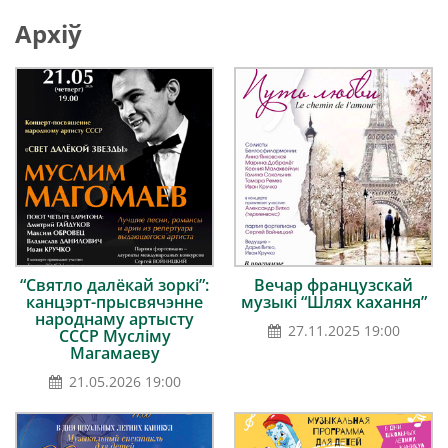
Архіў
“Святло далёкай зоркі”:
Вечар французскай
канцэрт-прысвячэнне
музыкі “Шлях кахання”
народнаму артысту
27.11.2025 19:00
СССР Мусліму
Магамаеву
21.05.2026 19:00