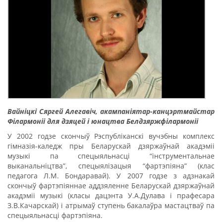
Вайніцкі Сяргей Алегавіч,
акампаніятар-канцэртмайстар
Філармоніі для дзяцей і юнацтва Белдзяржфілармоніі
У 2002 годзе скончыў Рэспубліканскі вучэбны комплекс
гімназія-каледж пры Беларускай дзяржаўнай акадэміі
музыкі па спецыяльнасці “інструментальнае
выканальніцтва”, спецыялізацыя “фартэпіяна” (клас
педагога Л.М. Бондаравай). У 2007 годзе з адзнакай
скончыў фартэпіяннае аддзяленне Беларускай дзяржаўнай
акадэміі музыкі (класы дацэнта У.А.Дулава і прафесара
З.В.Качарскай) і атрымаў ступень бакалаўра мастацтваў па
спецыяльнасці фартэпіяна.