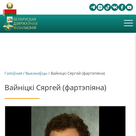
БЕЛАРУСКАЯ
ДЗЯРЖАЎНАЯ
ФІЛАРМОНІЯ
Галоўная
/
Выканаўцы
/ Вайніцкі Сяргей (фартэпіяна)
Вайніцкі Сяргей (фартэпіяна)