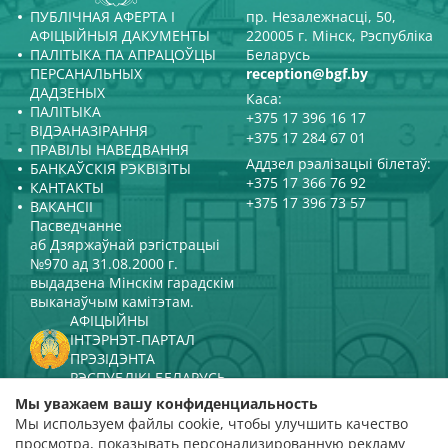
ПУБЛІЧНАЯ АФЕРТА І
пр. Незалежнасці, 50,
АФІЦЫЙНЫЯ ДАКУМЕНТЫ
220005 г. Мінск, Рэспубліка
ПАЛІТЫКА ПА АПРАЦОЎЦЫ
Беларусь
ПЕРСАНАЛЬНЫХ
reception@bgf.by
ДАДЗЕНЫХ
Каса:
ПАЛІТЫКА
+375 17 396 16 17
ВІДЭАНАЗІРАННЯ
+375 17 284 67 01
ПРАВІЛЫ НАВЕДВАННЯ
Аддзел рэалізацыі білетаў:
БАНКАЎСКІЯ РЭКВІЗІТЫ
+375 17 366 76 92
КАНТАКТЫ
+375 17 396 73 57
ВАКАНСІІ
Пасведчанне
аб Дзяржаўнай рэгістрацыі
№970 ад 31.08.2000 г.
выдадзена Мінскім гарадскім
выканаўчым камітэтам.
АФІЦЫЙНЫ
ІНТЭРНЭТ-ПАРТАЛ
ПРЭЗІДЭНТА
РЭСПУБЛІКІ БЕЛАРУСЬ
МІНІСТЭРСТВА КУЛЬТУРЫ
Мы уважаем вашу конфиденциальность
РЭСПУБЛІКІ БЕЛАРУСЬ
Мы используем файлы cookie, чтобы улучшить качество
ПАРТАЛ
просмотра, показывать персонализированную рекламу