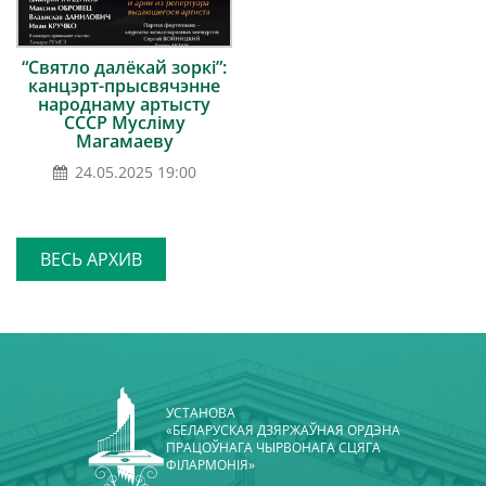
“Святло далёкай зоркі”:
канцэрт-прысвячэнне
народнаму артысту
СССР Мусліму
Магамаеву
24.05.2025 19:00
ВЕСЬ АРХИВ
УСТАНОВА
«БЕЛАРУСКАЯ ДЗЯРЖАЎНАЯ ОРДЭНА
ПРАЦОЎНАГА ЧЫРВОНАГА СЦЯГА
ФІЛАРМОНІЯ»