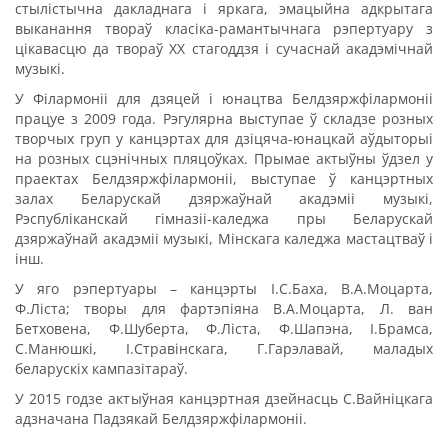
стылістычна дакладнага і яркага, эмацыйна адкрытага
выканання твораў класіка-рамантычнага рэпертуару з
цікавасцю да твораў ХХ стагоддзя і сучаснай акадэмічнай
музыкі.
У Філармоніі для дзяцей і юнацтва Белдзяржфілармоніі
працуе з 2009 года. Рэгулярна выступае ў складзе розных
творчых груп у канцэртах для дзіцяча-юнацкай аўдыторыі
на розных сцэнічных пляцоўках. Прымае актыўны ўдзел у
праектах Белдзяржфілармоніі, выступае ў канцэртных
залах Беларускай дзяржаўнай акадэміі музыкі,
Рэспубліканскай гімназіі-каледжа пры Беларускай
дзяржаўнай акадэміі музыкі, Мінскага каледжа мастацтваў і
інш.
У яго рэпертуары – канцэрты І.С.Баха, В.А.Моцарта,
Ф.Ліста; творы для фартэпіяна В.А.Моцарта, Л. ван
Бетховена, Ф.Шуберта, Ф.Ліста, Ф.Шапэна, І.Брамса,
С.Манюшкі, І.Стравінскага, Г.Гарэлавай, маладых
беларускіх кампазітараў.
У 2015 годзе актыўная канцэртная дзейнасць С.Вайніцкага
адзначана Падзякай Белдзяржфілармоніі.