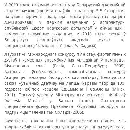
У 2010 годзе скончыў аспірантуру Беларускай дзяржаўнай
акадэміі музыкі (творчы кіраўнік – прафесар З.В.Качарская,
навуковы кіраўнік – кандыдат мастацтвазнаўства, дацэнт
А.М.Гарахавік). У перыяд навучання ў аспірантуры
апублікаваў шэраг навуковых артыкулаў у айчынных і
замежных навуковых выданнях. У 2016 годзе скончыў
Беларускую дзяржаўную акадэмію музыкі па
спецыяльнасці “кампазіцыя” (клас А.І.Хадоскі).
Лаўрэат VII Міжнароднага конкурсу піяністаў, фартэпіянных
дуэтаў і камерных ансамбляў імя М.Юдзінай ў намінацыі
“Фартэпіяна сола” (Расія, Санкт-Пецярбург; 2005);
Адкрытага ўсебеларускага кампазітарскага конкурсу
Асацыяцыі маладых беларускіх кампазітараў Беларускага
саюза музычных дзеячаў на лепшы харавы твор да 100-
гадовага юбілею касцёла Св.Сымона і Св.Алены (Мінск;
2011). Прымаў удзел у Міжнародным конкурсе піяністаў
“Valsesia Musica” у Варало (Італія). Стыпендыят
спецыяльнага фонду Прэзідэнта Рэспублікі Беларусь па
падтрымцы таленавітай моладзі (2006).
Захоплены, таленавіты і высокапрафесійны піяніст. Яго
творчае аблічча характарызуецца спалучэннем удумлівага,