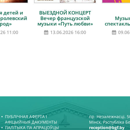
 детей и
ВЫЕЗДНОЙ КОНЦЕРТ
оролевский
Вечер французской
Музы
род»
музыки «Путь любви»
спектакл
026 11:00
13.06.2026 16:00
09.06
ПУБЛІЧНАЯ АФЕРТА І
пр. Незалежнасці, 50
АФІЦЫЙНЫЯ ДАКУМЕНТЫ
Мінск, Рэспубліка Б
ПАЛІТЫКА ПА АПРАЦОЎЦЫ
reception@bgf.by