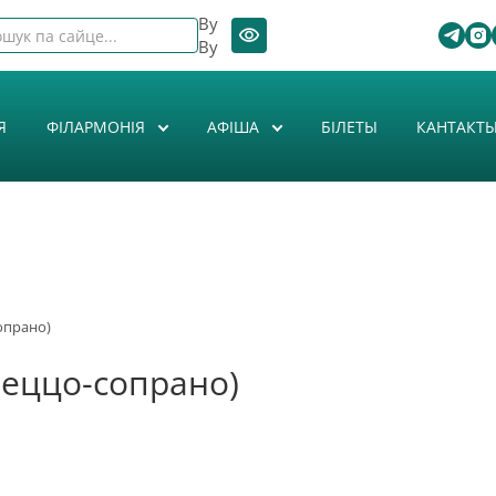
By
By
Я
ФІЛАРМОНІЯ
АФIША
БІЛЕТЫ
КАНТАКТ
опрано)
меццо-сопрано)