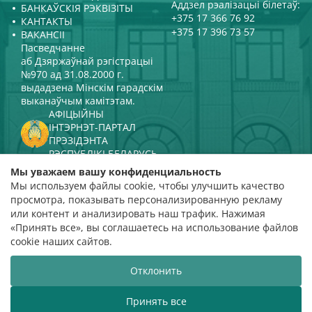
Аддзел рэалізацыі білетаў:
БАНКАЎСКІЯ РЭКВІЗІТЫ
+375 17 366 76 92
КАНТАКТЫ
+375 17 396 73 57
ВАКАНСІІ
Пасведчанне
аб Дзяржаўнай рэгістрацыі
№970 ад 31.08.2000 г.
выдадзена Мінскім гарадскім
выканаўчым камітэтам.
АФІЦЫЙНЫ
ІНТЭРНЭТ-ПАРТАЛ
ПРЭЗІДЭНТА
РЭСПУБЛІКІ БЕЛАРУСЬ
МІНІСТЭРСТВА КУЛЬТУРЫ
Мы уважаем вашу конфиденциальность
РЭСПУБЛІКІ БЕЛАРУСЬ
Мы используем файлы cookie, чтобы улучшить качество
ПАРТАЛ
просмотра, показывать персонализированную рекламу
РЭЙТЫНГАВАЙ АЦЭНКІ
или контент и анализировать наш трафик. Нажимая
«Принять все», вы соглашаетесь на использование файлов
адзнака 4,9
cookie наших сайтов.
на падставе 112 водгукаў
Отклонить
Распрацоўка сайта
ВТОП3
Принять все