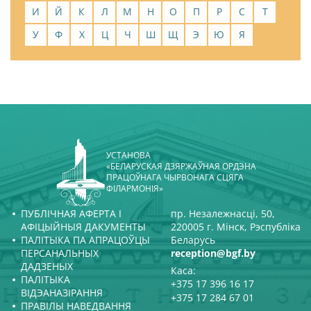
И
Й
К
Л
М
Н
О
П
Р
С
Т
У
Ф
Х
Ц
Ч
Ш
Щ
Э
Ю
Я
УСТАНОВА
«БЕЛАРУСКАЯ ДЗЯРЖАЎНАЯ ОРДЭНА
ПРАЦОЎНАГА ЧЫРВОНАГА СЦЯГА
ФІЛАРМОНІЯ»
ПУБЛІЧНАЯ АФЕРТА І
пр. Незалежнасці, 50,
АФІЦЫЙНЫЯ ДАКУМЕНТЫ
220005 г. Мінск, Рэспубліка
ПАЛІТЫКА ПА АПРАЦОЎЦЫ
Беларусь
ПЕРСАНАЛЬНЫХ
reception@bgf.by
ДАДЗЕНЫХ
Каса:
ПАЛІТЫКА
+375 17 396 16 17
ВІДЭАНАЗІРАННЯ
+375 17 284 67 01
ПРАВІЛЫ НАВЕДВАННЯ