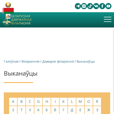
БЕЛАРУСКАЯ
ДЗЯРЖАЎНАЯ
ФІЛАРМОНІЯ
Галоўная
/
Філармонія
/
Даведнік філармоніі
/
Выканаўцы
Выканаўцы
A
B
C
G
H
I
K
L
M
O
R
S
T
V
А
Б
В
Г
Д
Е
Ж
З