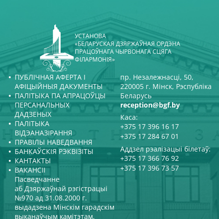
УСТАНОВА
«БЕЛАРУСКАЯ ДЗЯРЖАЎНАЯ ОРДЭНА
ПРАЦОЎНАГА ЧЫРВОНАГА СЦЯГА
ФІЛАРМОНІЯ»
ПУБЛІЧНАЯ АФЕРТА І
пр. Незалежнасці, 50,
АФІЦЫЙНЫЯ ДАКУМЕНТЫ
220005 г. Мінск, Рэспубліка
ПАЛІТЫКА ПА АПРАЦОЎЦЫ
Беларусь
ПЕРСАНАЛЬНЫХ
reception@bgf.by
ДАДЗЕНЫХ
Каса:
ПАЛІТЫКА
+375 17 396 16 17
ВІДЭАНАЗІРАННЯ
+375 17 284 67 01
ПРАВІЛЫ НАВЕДВАННЯ
Аддзел рэалізацыі білетаў:
БАНКАЎСКІЯ РЭКВІЗІТЫ
+375 17 366 76 92
КАНТАКТЫ
+375 17 396 73 57
ВАКАНСІІ
Пасведчанне
аб Дзяржаўнай рэгістрацыі
№970 ад 31.08.2000 г.
выдадзена Мінскім гарадскім
выканаўчым камітэтам.