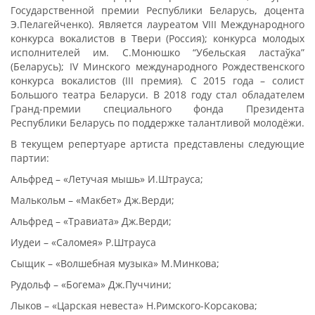
Государственной премии Республики Беларусь, доцента
Э.Пелагейченко). Является лауреатом VIII Международного
конкурса вокалистов в Твери (Россия); конкурса молодых
исполнителей им. С.Монюшко “Убельская ластаўка”
(Беларусь); IV Минского международного Рождественского
конкурса вокалистов (III премия)
.
С 2015 года – солист
Большого театра Беларуси. В 2018 году стал обладателем
Гранд-премии специального фонда Президента
Республики Беларусь по поддержке талантливой молодёжи.
В текущем репертуаре артиста представлены следующие
партии:
Альфред – «Летучая мышь» И.Штрауса;
Малькольм – «Макбет» Дж.Верди;
Альфред – «Травиата» Дж.Верди;
Иудеи – «Саломея» Р.Штрауса
Сыщик – «Волшебная музыка» М.Минкова;
Рудольф – «Богема» Дж.Пуччини;
Лыков – «Царская невеста» Н.Римского-Корсакова;