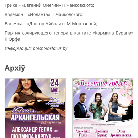
Трике – «Евгений Онегин» П.Чайковского;
Водемон – «Иоланта» П.Чайковского;
Ванечка – «Доктор Айболит» М.Морозовой;
Партия солирующего тенора в кантате «Кармина Бурана»
К.Орфа.
Информация: bolshoibelarus.by
Архіў