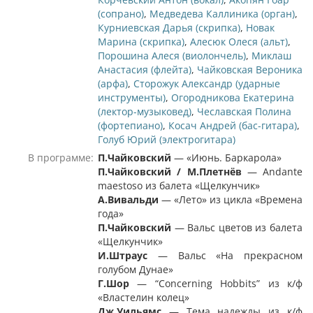
(сопрано)
,
Медведева Каллиника (орган)
,
Курниевская Дарья (скрипка)
,
Новак
Марина (скрипка)
,
Алесюк Олеся (альт)
,
Порошина Алеся (виолончель)
,
Миклаш
Анастасия (флейта)
,
Чайковская Вероника
(арфа)
,
Сторожук Александр (ударные
инструменты)
,
Огородникова Екатерина
(лектор-музыковед)
,
Чеславская Полина
(фортепиано)
,
Косач Андрей (бас-гитара)
,
Голуб Юрий (электрогитара)
В программе:
П.Чайковский
— «Июнь. Баркарола»
П.Чайковский
/
М.Плетн
ё
в
— Andante
maestoso из балета «Щелкунчик»
А.Вивальди
— «Лето» из цикла «Времена
года»
П.Чайковский
— Вальс цветов из балета
«Щелкунчик»
И.Штраус
— Вальс «На прекрасном
голубом Дунае»
Г.Шор
— “Concerning Hobbits” из к/ф
«Властелин колец»
Дж.Уильямс
— Тема надежды из к/ф