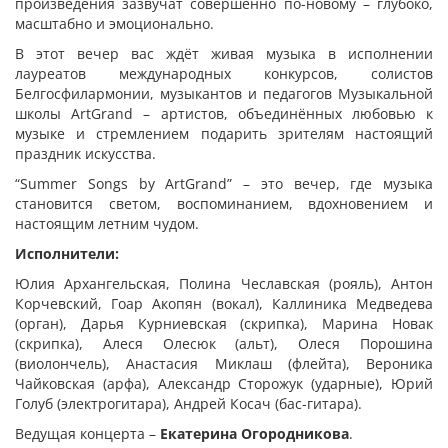
произведения зазвучат совершенно по-новому – глубоко,
масштабно и эмоционально.
В этот вечер вас ждёт живая музыка в исполнении
лауреатов международных конкурсов, солистов
Белгосфилармонии, музыкантов и педагогов Музыкальной
школы ArtGrand – артистов, объединённых любовью к
музыке и стремлением подарить зрителям настоящий
праздник искусства.
“Summer Songs by ArtGrand” – это вечер, где музыка
становится светом, воспоминанием, вдохновением и
настоящим летним чудом.
Исполнители:
Юлия Архангельская, Полина Чеславская (рояль), Антон
Корчевский, Гоар Акопян (вокал), Каллиника Медведева
(орган), Дарья Курниевская (скрипка), Марина Новак
(скрипка), Алеся Олесюк (альт), Олеся Порошина
(виолончель), Анастасия Миклаш (флейта), Вероника
Чайковская (арфа), Александр Сторожук (ударные), Юрий
Голуб (электрогитара), Андрей Косач (бас-гитара).
Ведущая концерта –
Екатерина Огородникова
.