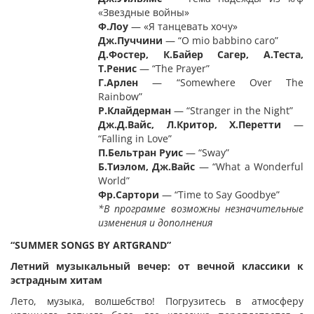
«Звездные войны»
Ф.Лоу
— «Я танцевать хочу»
Дж
.
Пуччини
— “O mio babbino caro”
Д.Фостер, К.Байер Сагер, А.Теста,
Т.Ренис
— “The Prayer”
Г
.
Арлен
— “Somewhere Over The
Rainbow”
Р
.
Клайдерман
— “Stranger in the Night”
Дж
.
Д
.
Вайс
,
Л
.
Критор
,
Х
.
Перетти
—
“Falling in Love”
П.Бельтран Руис
— “Sway”
Б.Тиэлом, Дж.
Вайс
— “What a Wonderful
World”
Фр
.
Сартори
— “Time to Say Goodbye”
*В программе возможны незначительные
изменения и дополнения
“SUMMER SONGS BY ARTGRAND
”
Летний музыкальный вечер: от вечной классики к
эстрадным хитам
Лето, музыка, волшебство! Погрузитесь в атмосферу