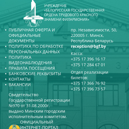
УЧРЕЖДЕНИЕ
«БЕЛОРУССКАЯ ГОСУДАРСТВЕННАЯ
ОРДЕНА ТРУДОВОГО КРАСНОГО
ЗНАМЕНИ ФИЛАРМОНИЯ»
ПУБЛИЧНАЯ ОФЕРТА И
пр. Независимости, 50,
ОФИЦИАЛЬНЫЕ
220005 г. Минск,
ДОКУМЕНТЫ
Республика Беларусь
ПОЛИТИКА ПО ОБРАБОТКЕ
reception@bgf.by
ПЕРСОНАЛЬНЫХ ДАННЫХ
Касса:
ПОЛИТИКА
+375 17 396 16 17
ВИДЕОНАБЛЮДЕНИЯ
+375 17 284 67 01
ПРАВИЛА ПОСЕЩЕНИЯ
Отдел реализации
БАНКОВСКИЕ РЕКВИЗИТЫ
билетов:
КОНТАКТЫ
+375 17 366 76 92
ВАКАНСИИ
+375 17 396 73 57
Свидетельство
Государственной регистрации
№970 от 31.08.2000г.
выдано Минским городским
исполнительным комитетом.
ОФИЦИАЛЬНЫЙ
ИНТЕРНЕТ-ПОРТАЛ