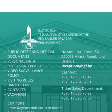
INSTITUTION
"BELARUSIAN STATE ORDER OF THE
RED BANNER OF LABOR
PHILHARMONIC"
PUBLIC OFFER AND OFFICIAL
Nezavisimosti Ave., 50,
DOCUMENTS
220005 Minsk, Republic of
PERSONAL DATA
Belarus
PROCESSING POLICY
reception@bgf.by
VIDEO SURVEILLANCE
Cashbox:
POLICY
+375 17 396 16 17
VISITING RULES
+375 17 284 67 01
BANK DETAILS
Ticket Sales Department:
CONTACTS
+375 17 366 76 92
VACANCIES
+375 17 396 73 57
Certificate
State Registration No. 970 dated