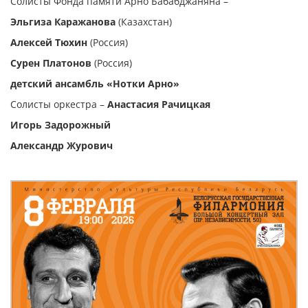
Солисты Фонда памяти Арно Бабабджаняна –
Эльгиза Каражанова
(Казахстан)
Алексей Тюхин
(Россия)
Сурен Платонов
(Россия)
детский ансамбль «Нотки Арно»
Солисты оркестра –
Анастасия Рачицкая
Игорь Задорожный
Александр Журович