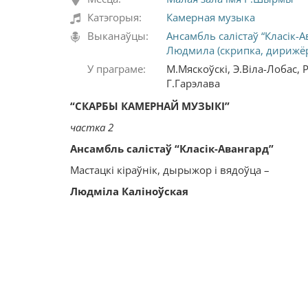
Катэгорыя:
Камерная музыка
Выканаўцы:
Ансамбль салістаў “Класік-А
Людмила (скрипка, дирижё
У праграме:
М.Мяскоўскі, Э.Віла-Лобас, 
Г.Гарэлава
“СКАРБЫ КАМЕРНАЙ МУЗЫКІ
”
частка 2
Ансамбль салістаў
“Класік-Авангард
”
Мастацкі кіраўнік, дырыжор і вядоўца –
Людміла Каліноўская