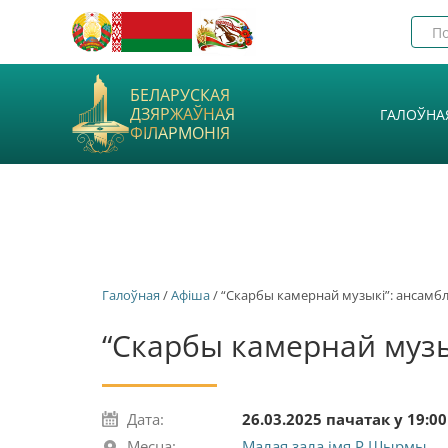
БЕЛАРУСКАЯ
ДЗЯРЖАЎНАЯ
ГАЛОЎНА
ФІЛАРМОНІЯ
Галоўная
/
Афiша
/ “Скарбы камернай музыкі”: ансамбль
“Скарбы камернай музык
Дата:
26.03.2025 пачатак у 19:00
Месца:
Малая зала імя Р.Шырмы