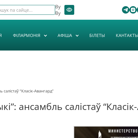
By
By
Я
ФІЛАРМОНІЯ
АФIША
БІЛЕТЫ
КАНТАКТ
 салістаў “Класік-Авангард”
і”: ансамбль салістаў “Класік