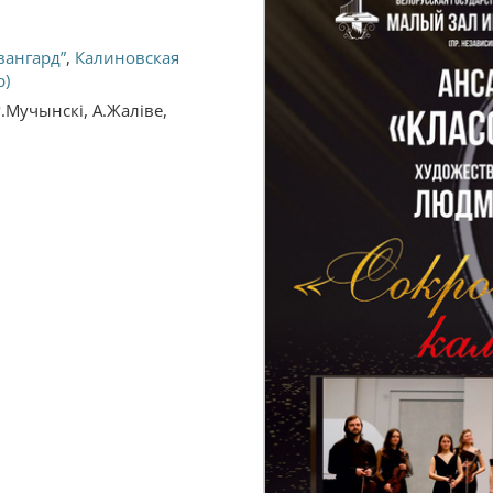
вангард”
,
Калиновская
р)
Р.Мучынскі, А.Жаліве,