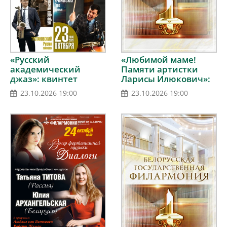
«Любимой маме!
«Русский
Памяти артистки
академический
Ларисы Илюкович»:
джаз»: квинтет
народный артист
Константина
23.10.2026 19:00
23.10.2026 19:00
Беларуси Игорь
Хазановича (Санкт-
Оловников
Петербург)
(фортепиано)