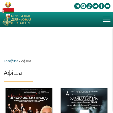
БЕЛАРУСКАЯ
ДЗЯРЖАЎНАЯ
ФІЛАРМОНІЯ
Галоўная
/ Афiша
Афiша