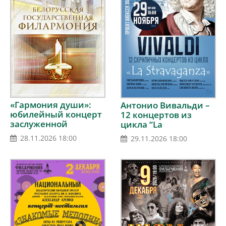
«Гармония души»:
Антонио Вивальди –
юбилейный концерт
12 концертов из
заслуженной
цикла “La
артистки Республики
Stravaganza”
28.11.2026 18:00
29.11.2026 18:00
Беларусь Ирины
Шумилиной
(фортепиано)