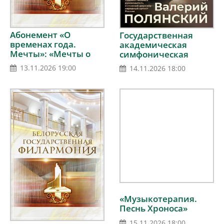
Абонемент «О
Государственная
временах года.
академическая
Мечты»: «Мечты о
симфоническая
лете» (концерт
капелла России
13.11.2026 19:00
14.11.2026 18:00
первый)