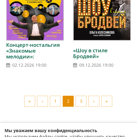
Концерт-ностальгия
«Шоу в стиле
«Знакомые
Бродвей»
мелодии»:
Национальный
02.12.2026 19:00
09.12.2026 19:00
академический
народный оркестр
Республики Беларусь
им. И.И.Жиновича
«
‹
1
2
3
›
»
Мы уважаем вашу конфиденциальность
Мы используем файлы cookie, чтобы улучшить качество