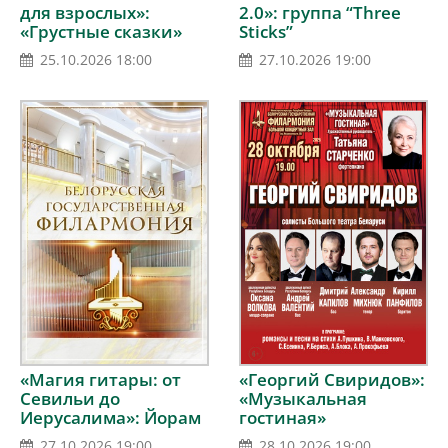
для взрослых»:
2.0»: группа “Three
«Грустные сказки»
Sticks”
(концерт первый)
25.10.2026 18:00
27.10.2026 19:00
«Магия гитары: от
«Георгий Свиридов»:
Севильи до
«Музыкальная
Иерусалима»: Йорам
гостиная»
Зербиб (классическая
27.10.2026 19:00
28.10.2026 19:00