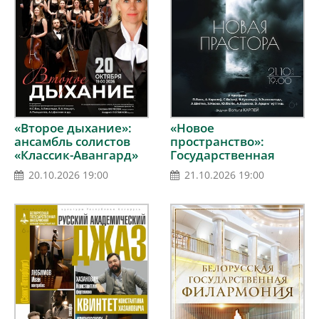
«Второе дыхание»:
«Новое
ансамбль солистов
пространство»:
«Классик-Авангард»
Государственная
академическая
20.10.2026 19:00
21.10.2026 19:00
хоровая капелла им.
Г.Р.Ширмы