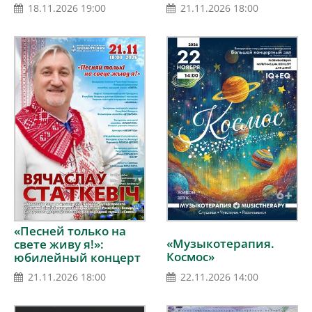
до Пьяццоллы»
Москва),
21.11.2026 18:00
18.11.2026 19:00
Национальный
академический
народный оркестр
Республики Беларусь
им. И.И.Жиновича
«Песней только на
«Музыкотерапия.
свете живу я!»:
Космос»
юбилейный концерт
Вячеслава
21.11.2026 18:00
22.11.2026 14:00
Статкевича